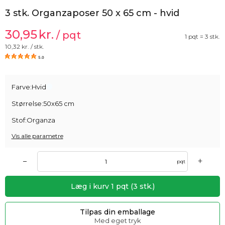
3 stk. Organzaposer 50 x 65 cm - hvid
30,95
kr.
/ pqt
1 pqt = 3 stk.
10,32
kr. / stk.
5.0
Farve:
Hvid
Størrelse:
50x65 cm
Stof:
Organza
Vis alle parametre
+
–
pqt
Læg i kurv
1
pqt
(
3
stk.)
Tilpas din emballage
Med eget tryk