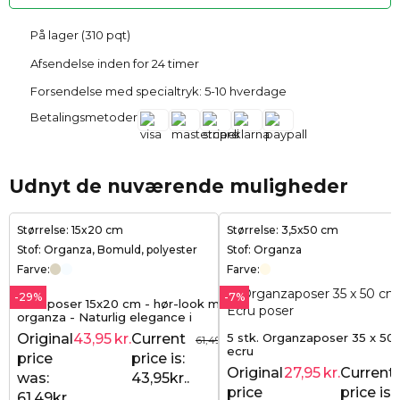
På lager (310 pqt)
Afsendelse inden for 24 timer
Forsendelse med specialtryk: 5-10 hverdage
Betalingsmetoder
Udnyt de nuværende muligheder
Størrelse: 15x20 cm
Størrelse: 3,5x50 cm
Stof: Organza, Bomuld, polyester
Stof: Organza
Farve:
Farve:
-29%
-7%
Gaveposer 15x20 cm - hør-look med
organza - Naturlig elegance i
moderne form (10 stk.)
5 stk. Organzaposer 35 x 50
Original
43,95
kr.
Current
61,49
kr.
ecru
price
price is:
Original
27,95
kr.
Current
was:
43,95kr..
price
price is:
61,49kr..