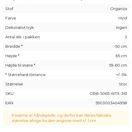
familiearrangementer og mere formelle lejligheder som
Stof
Organza
f.eks. firmaarrangementer. Denne størrelse giver dig også
mulighed for at pakke store genstande: flasker med alkohol,
Farve
Hvid
fotoalbum og større elektronik, f.eks. en tablet.
Dekorativt tryk
Ingen
Dekorative organza-poser
er alsidige
indpakningsmaterialer, der kan bruges i enhver situation.
Antal stk. i pakken
3
Bredde *
50 cm
Højde *
65 cm
Højde til snøre *
59-60 cm
* Størrelsestolerance
+/- 5%
Størrelse
Stor
SKU
ORB-5065-WTX-361
EAN
5903003404958
Poserne er håndsyede, og derfor kan deres faktiske
størrelse afvige fra den angivne med +/- 1 cm