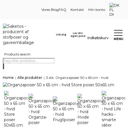
DK
Vores Blog
FAQ
Kontakt
Min konto
Lav din
Udsalg
egen pose
Indkøbskurv
MENU
Products search
Home
|
Alle produkter
|
3 stk. Organzaposer 50 x 65 cm - hvid