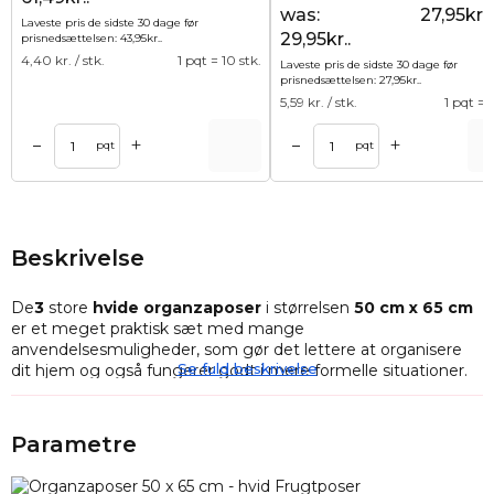
was:
27,95kr..
Laveste pris de sidste 30 dage før
29,95kr..
prisnedsættelsen:
43,95
kr.
.
4,40
kr. / stk.
1 pqt = 10 stk.
Laveste pris de sidste 30 dage før
prisnedsættelsen:
27,95
kr.
.
5,59
kr. / stk.
1 pqt = 5
+
+
–
–
Tilføj til kurv
Tilføj til ku
pqt
pqt
Beskrivelse
De
3
store
hvide
organzaposer
i størrelsen
50 cm x 65 cm
er et meget praktisk sæt med mange
anvendelsesmuligheder, som gør det lettere at organisere
Se fuld beskrivelse
dit hjem og også fungerer godt i mere formelle situationer.
En
pose
er en praktisk måde at opbevare ting på, men
almindelige snorposer og chiffonposer har en tendens til at
Parametre
ødelægge lukningen og er simpelthen kedelige - organza-
poser er derimod ikke kun robuste, men også smukke,
hvilket gør dem perfekte som gavebeholder til