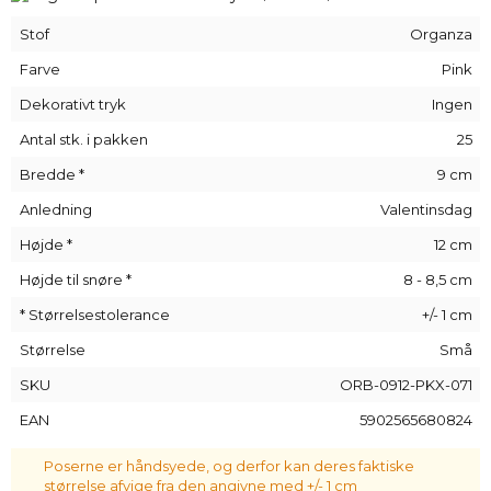
Dette sæt er det perfekte valg, hvis du leder efter en måde
at opbevare et stort antal småting som f.eks. mønter eller
Stof
Organza
knapper på -
organza-poserne
på
9 cm x 12 cm
er perfekt
egnet til denne opgave, og ved at putte behagelige aromaer
Farve
Pink
i dem kan du skabe originale duftposer eller
Dekorativt tryk
Ingen
garderobeskabsposer med duft.
Antal stk. i pakken
25
Bredde *
9 cm
Anledning
Valentinsdag
Højde *
12 cm
Højde til snøre *
8 - 8,5 cm
* Størrelsestolerance
+/- 1 cm
Størrelse
Små
SKU
ORB-0912-PKX-071
EAN
5902565680824
Poserne er håndsyede, og derfor kan deres faktiske
størrelse afvige fra den angivne med +/- 1 cm