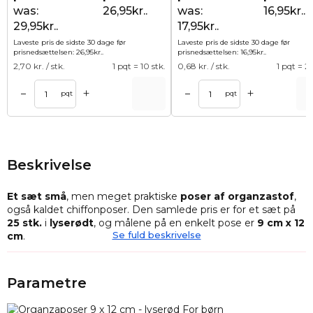
was:
26,95kr..
was:
16,95kr..
29,95kr..
17,95kr..
Laveste pris de sidste 30 dage før
Laveste pris de sidste 30 dage før
prisnedsættelsen:
26,95
kr.
.
prisnedsættelsen:
16,95
kr.
.
2,70
kr. / stk.
1 pqt = 10 stk.
0,68
kr. / stk.
1 pqt = 25
+
+
–
–
Tilføj til kurv
Tilføj til ku
pqt
pqt
Beskrivelse
Et sæt små
, men meget praktiske
poser af organzastof
,
også kaldet chiffonposer. Den samlede pris er for et sæt på
25
stk.
i
lyserødt
, og målene på en enkelt pose er
9 cm x 12
Se fuld beskrivelse
cm
.
Organza er et halvtransparent stof
med en meget luftig
struktur, som ikke kun ser elegant ud, men som også er
Parametre
meget robust, selv om det ser sådan ud. Poser af organza er
derfor en praktisk måde at opbevare små ting på i lang tid.