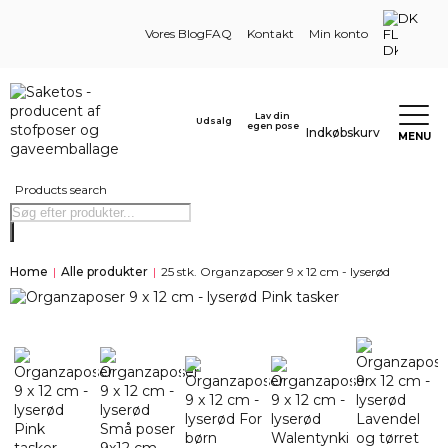
DK
Vores Blog
FAQ
Kontakt
Min konto
Lav din
Udsalg
egen pose
Indkøbskurv
MENU
Products search
Home
|
Alle produkter
|
25 stk. Organzaposer 9 x 12 cm - lyserød