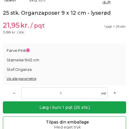
25 stk. Organzaposer 9 x 12 cm - lyserød
21,95
kr.
/ pqt
1 pqt = 25 stk.
0,88
kr. / stk.
Farve:
Pink
Størrelse:
9x12 cm
Stof:
Organza
Vis alle parametre
+
–
pqt
Læg i kurv
1
pqt
(
25
stk.)
Tilpas din emballage
Med eget tryk