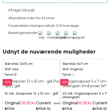
På lager (50 pqt)
Afsendelse inden for 24 timer
Forsendelse med specialtryk: 5-10 hverdage
Betalingsmetoder
Udnyt de nuværende muligheder
Størrelse: 12x15 cm
Størrelse: 5x7 cm
Stof: Jute
Stof: Organza
Farve:
Farve:
-10%
-6%
10 stk. Juteposer 12 x 15 cm - grå
25 stk. Organzaposer 5 x 7 
olivengrøn
Original
26,95
kr.
Current
Original
16,95
kr.
Current
29,95
kr.
price
price is:
price
price is: