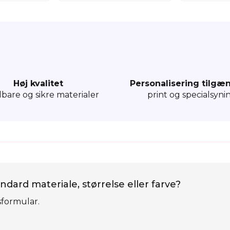
Høj kvalitet
Personalisering tilgæ
dbare og sikre materialer
print og specialsyni
ndard materiale, størrelse eller farve?
sformular.