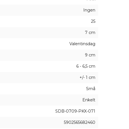
Ingen
25
7 cm
Valentinsdag
9 cm
6 - 6,5 cm
+/- 1 cm
Små
Enkelt
SDB-0709-PKX-071
5902565682460