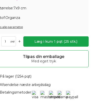
tørrelse:
7x9 cm
tof:
Organza
is alle parametre
+
Læg i kurv
1
pqt
(
25
stk.)
pqt
Tilpas din emballage
Med eget tryk
På lager (1254 pqt)
Afsendelse næste arbejdsdag
Betalingsmetoder