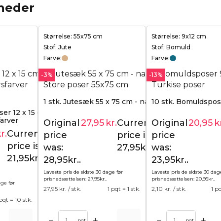
heder
Størrelse: 55x75 cm
Størrelse: 9x12 cm
Stof: Jute
Stof: Bomuld
Farve:
Farve:
-3%
-13%
1 stk. Jutesæk 55 x 75 cm - naturlig
10 stk. Bomuldspose
er 12 x 15 cm - en
farver
Original
27,95
kr.
Current
Original
20,95
k
28,95
kr.
r.
Current
price
price is:
price
25,95
kr.
price is:
was:
27,95kr..
was:
21,95kr..
28,95kr..
23,95kr..
Laveste pris de sidste 30 dage før
Laveste pris de sidste 30 dag
prisnedsættelsen:
27,95
kr.
.
prisnedsættelsen:
20,95
kr.
.
age før
27,95
kr. / stk.
1 pqt = 1 stk.
2,10
kr. / stk.
1 p
 pqt = 10 stk.
+
+
–
–
kurv
Tilføj til kurv
pqt
pqt