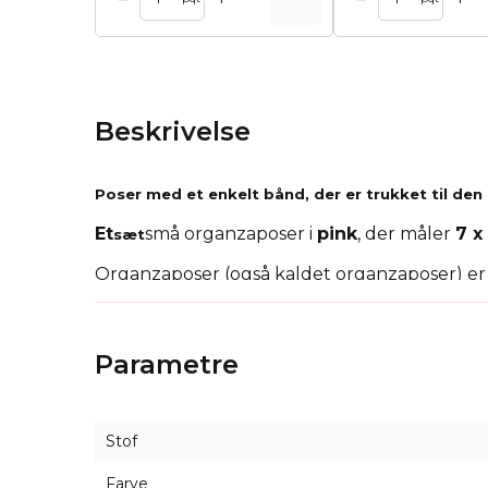
Beskrivelse
Poser med et enkelt bånd, der er trukket til den 
Et
små organzaposer i
pink
, der måler
7 x
sæt
Organzaposer (også kaldet organzaposer) e
garanterer sikker opbevaring, og dens genne
stedet vil dine indpakkede varer være synlige
Parametre
Disse små organzaposer er multifunktionelle:
f.eks. opbevare tørrede blomster eller særli
Stof
Farve