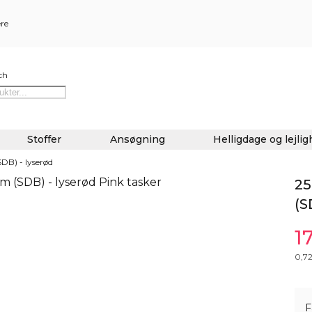
ere
ch
Stoffer
Ansøgning
Helligdage og lejli
SDB) - lyserød
25
(S
1
0,7
F