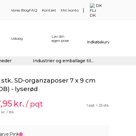
DK
Vores Blog
FAQ
Kontakt
Min konto
Lav din
Udsalg
egen pose
Indkøbskurv
gheder
Industrier og emballage til...
 stk. SD-organzaposer 7 x 9 cm
DB) - lyserød
7,95
kr.
/ pqt
1 pqt = 25 stk.
2
kr. / stk.
arve:
Pink