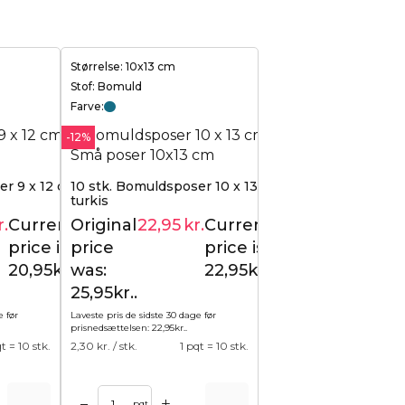
Størrelse: 10x13 cm
Stof: Bomuld
Farve:
-12%
r 9 x 12 cm - turkis
10 stk. Bomuldsposer 10 x 13 cm -
turkis
r.
Current
Original
22,95
kr.
Current
23,95
kr.
25,95
kr.
price is:
price
price is:
20,95kr..
was:
22,95kr..
25,95kr..
e før
Laveste pris de sidste 30 dage før
prisnedsættelsen:
22,95
kr.
.
qt = 10 stk.
2,30
kr. / stk.
1 pqt = 10 stk.
+
–
pqt