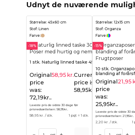
Udnyt de nuværende mulig
Størrelse: 45x60 cm
Størrelse: 12x15 cm
Stof: Linen
Stof: Organza
Farve:
Farve:
-18%
-15%
1 stk. Naturlig linned taske 45 x 60 cm
10 stk. Organzapos
blanding af forårs
Original
58,95
kr.
Current
72,19
kr.
Original
21,95
k
price
price is:
price
was:
58,95kr..
was:
72,19kr..
25,95kr..
Laveste pris de sidste 30 dage før
prisnedsættelsen:
58,95
kr.
.
Laveste pris de sidste 30 d
58,95
kr. / stk.
1 pqt = 1 stk.
prisnedsættelsen:
21,95
kr.
.
2,20
kr. / stk.
1
+
+
–
–
l kurv
Tilføj til kurv
Tilføj til 
pqt
pqt