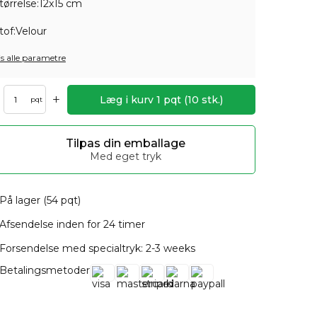
tørrelse:
12x15 cm
tof:
Velour
is alle parametre
+
Læg i kurv
1
pqt
(
10
stk.)
pqt
Tilpas din emballage
Med eget tryk
På lager (54 pqt)
Afsendelse inden for 24 timer
Forsendelse med specialtryk: 2-3 weeks
Betalingsmetoder