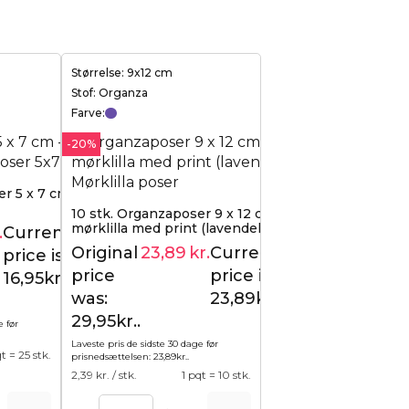
Størrelse: 9x12 cm
Stof: Organza
Farve:
-20%
r 5 x 7 cm -
10 stk. Organzaposer 9 x 12 cm -
mørklilla med print (lavendel) / 2
.
Current
17,95
kr.
Original
23,89
kr.
Current
price is:
29,95
kr.
price
price is:
16,95kr..
was:
23,89kr..
29,95kr..
e før
Laveste pris de sidste 30 dage før
qt = 25 stk.
prisnedsættelsen:
23,89
kr.
.
2,39
kr. / stk.
1 pqt = 10 stk.