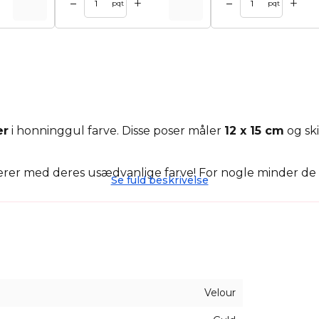
+
+
–
–
kurv
Tilføj til kurv
pqt
pqt
er
i honninggul farve. Disse poser måler
12 x 15 cm
og sk
rer med deres usædvanlige farve! For nogle minder de
Se fuld beskrivelse
egant opbevaring af smykker
og små tilbehør. Større
 charme og en luksuriøs udstråling.
ce
Velour
erede emballager af, er en fremragende mulighed for d
(nogle gange kaldes de velour, de minder om plys), men 