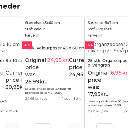
heder
Størrelse: 45x60 cm
Størrelse: 5x7 cm
Stof: Velour
Stof: Organza
Farve:
Farve:
-8%
-6%
1 stk. Velourposer 45 x 60 cm - sølv
Original
24,95
kr.
Current
er 8 x 10 cm - sort -
25 stk. Organzapose
26,99
kr.
olivengrøn
price
price is:
kr.
Current
Original
16,95
kr
32,95
kr.
was:
24,95kr..
price is:
price
26,99kr..
30,95kr..
was:
Laveste pris de sidste 30 dage før
prisnedsættelsen:
24,95
kr.
.
17,95kr..
24,95
kr. / stk.
1 pqt = 1 stk.
age før
Laveste pris de sidste 30 dag
prisnedsættelsen:
16,95
kr.
.
 pqt = 10 stk.
0,68
kr. / stk.
1 p