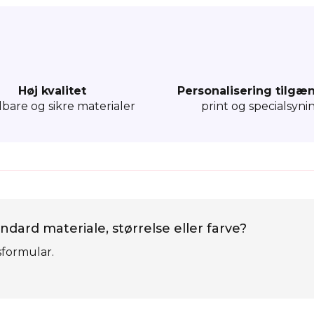
Høj kvalitet
Personalisering tilgæ
dbare og sikre materialer
print og specialsyni
ndard materiale, størrelse eller farve?
sformular.