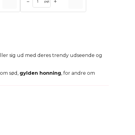
+
–
pqt
iller sig ud med deres trendy udseende og
 om sød,
gylden honning
, for andre om
 poser kan også fungere som eksklusiv
em, der værdsætter
holdbarhed og æstetik
.
de vil også vare i mange år!