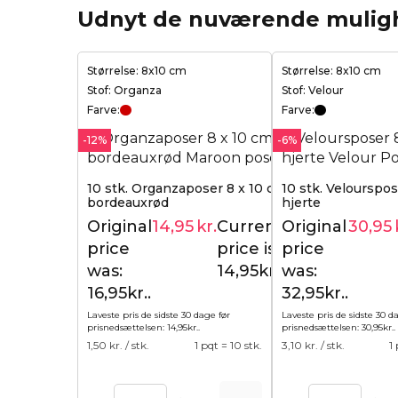
Udnyt de nuværende mulig
Størrelse: 8x10 cm
Størrelse: 8x10 cm
Stof: Organza
Stof: Velour
Farve:
Farve:
-12%
-6%
10 stk. Organzaposer 8 x 10 cm -
10 stk. Velourspos
bordeauxrød
hjerte
Original
14,95
kr.
Current
Original
30,95
16,95
kr.
price
price is:
price
was:
14,95kr..
was:
16,95kr..
32,95kr..
Laveste pris de sidste 30 dage før
Laveste pris de sidste 30 d
prisnedsættelsen:
14,95
kr.
.
prisnedsættelsen:
30,95
kr.
.
1,50
kr. / stk.
1 pqt = 10 stk.
3,10
kr. / stk.
1