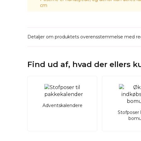
brand! Investér i vores enestående velourpos
cm
Detaljer om produktets overensstemmelse med reg
Find ud af, hvad der ellers 
Adventskalendere
Stofposer 
bomu