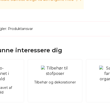
er og mærk forskellen allerede ved første berøring.
ler: Produktansvar
kunne interessere dig
Tilbehør og dekorationer
lavet af
ld