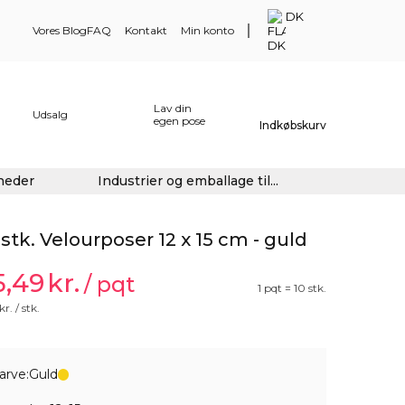
DK
Vores Blog
FAQ
Kontakt
Min konto
Lav din
Udsalg
egen pose
Indkøbskurv
gheder
Industrier og emballage til...
 stk. Velourposer 12 x 15 cm - guld
5,49
kr.
/ pqt
1 pqt = 10 stk.
kr. / stk.
arve:
Guld