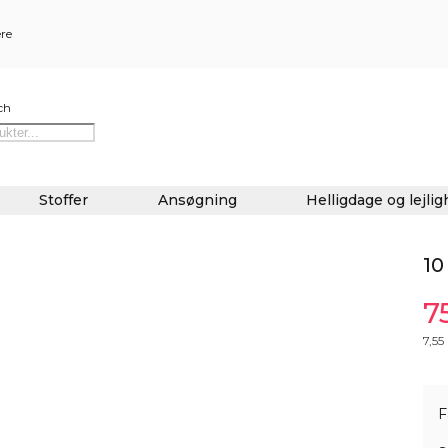
ere
ch
Stoffer
Ansøgning
Helligdage og lejli
10
7
7,55
F