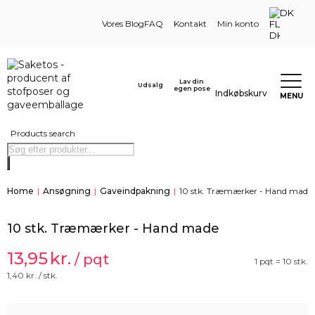
DK
Vores Blog
FAQ
Kontakt
Min konto
Lav din
Udsalg
egen pose
Indkøbskurv
MENU
Products search
Home
|
Ansøgning
|
Gaveindpakning
|
10 stk. Træmærker - Hand made
10 stk. Træmærker - Hand made
13,95
kr.
/ pqt
1 pqt = 10 stk.
1,40
kr. / stk.