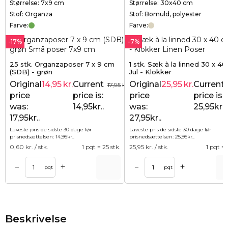
Størrelse: 7x9 cm
Størrelse: 30x40 cm
Stof: Organza
Stof: Bomuld, polyester
Farve:
Farve:
-17%
-7%
25 stk. Organzaposer 7 x 9 cm
1 stk. Sæk à la linned 30 x 40
(SDB) - grøn
Jul - Klokker
Original
14,95
kr.
Current
Original
25,95
kr.
Current
17,95
kr.
price
price is:
price
price is:
was:
14,95kr..
was:
25,95kr..
17,95kr..
27,95kr..
Laveste pris de sidste 30 dage før
Laveste pris de sidste 30 dage før
prisnedsættelsen:
14,95
kr.
.
prisnedsættelsen:
25,95
kr.
.
0,60
kr. / stk.
1 pqt = 25 stk.
25,95
kr. / stk.
1 pqt = 
+
+
–
–
Tilføj til kurv
Tilføj til ku
pqt
pqt
Beskrivelse