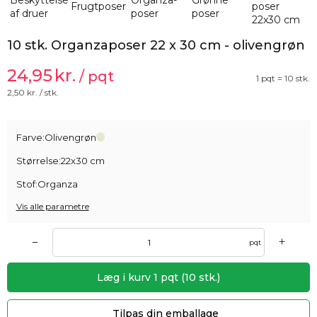
10 stk. Organzaposer 22 x 30 cm - olivengrøn
24,95
kr.
/ pqt
1 pqt = 10 stk.
2,50
kr. / stk.
Farve:
Olivengrøn
Størrelse:
22x30 cm
Stof:
Organza
Vis alle parametre
+
–
pqt
Læg i kurv
1
pqt
(
10
stk.)
Tilpas din emballage