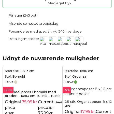
Med eget tryk
På lager (245 pqt)
Afsendelse næste arbejdsdag
Forsendelse med specialtryk: 5-10 hverdage
Betalingsmetoder
Udnyt de nuværende muligheder
Størrelse: 10x13 cm
Størrelse: 8x10 cm
Stof: Bomuld
Stof: Organza
Farve:
Farve:
-20%
-5%
Lavendel poser i bomuld med
broderi - 10x13 cm, 10 stk. - rustik
charme og naturlig duft
25 stk. Organzaposer 8 x 10 
Original
75,99
kr.
Current
94,99
kr.
grøn
price
price is:
Original
17,95
kr.
Current
was:
75,99kr..