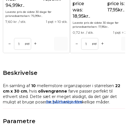
price
price is:
94,99kr..
was:
17,95kr..
Laveste pris de sidste 30 dage før
18,95kr..
prisnedsættelsen:
75,99
kr.
.
7,60
kr. / stk.
1 pqt = 10 stk.
Laveste pris de sidste 30 dage før
prisnedsættelsen:
17,95
kr.
.
0,72
kr. / stk.
1 pqt = 25
+
+
–
–
Tilføj til kurv
Tilføj til ku
pqt
pqt
Beskrivelse
En samling af
10
mellemstore organzaposer i størrelsen
22
cm x 30 cm
, hvis
olivengrønne
farve passer perfekt til
ethvert sted. Dette sæt er meget alsidigt, da det gør det
Se fuld beskrivelse
muligt at bruge poserne på mange forskellige måder.
De kan således bruges til opbevaring af f.eks. kosmetik,
stearinlys og sæbe.
Parametre
Organzaposer
kan også bruges som en beholder til