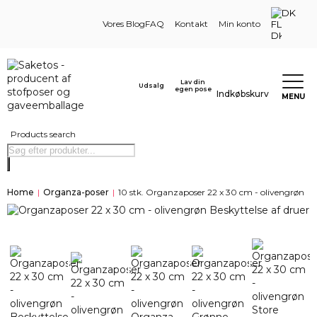
DK
Vores Blog
FAQ
Kontakt
Min konto
Lav din
Udsalg
egen pose
Indkøbskurv
MENU
Products search
Home
|
Organza-poser
|
10 stk. Organzaposer 22 x 30 cm - olivengrøn