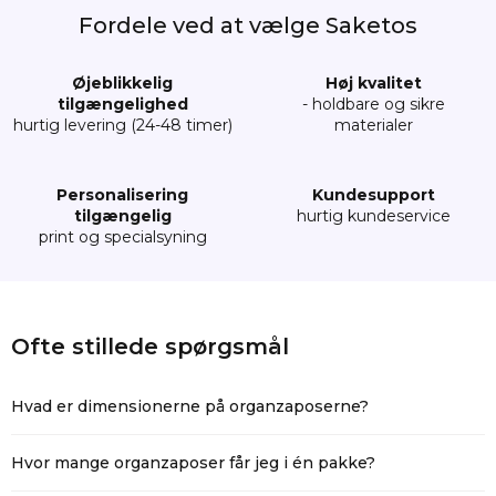
Fordele ved at vælge Saketos
Øjeblikkelig
Høj kvalitet
tilgængelighed
- holdbare og sikre
hurtig levering (24-48 timer)
materialer
Personalisering
Kundesupport
tilgængelig
hurtig kundeservice
print og specialsyning
10 stk. Organzaposer 15 x 20 cm - sort
Ofte stillede spørgsmål
ORB-1520-BKX-271
Hvad er dimensionerne på organzaposerne?
Dimensionerne på organzaposerne er 15 cm x 20 cm. Bemærk
venligst, at hver pose er håndsyet, så den faktiske størrelse kan
Hvor mange organzaposer får jeg i én pakke?
variere med +/- 1 cm.
En pakke indeholder 10 organzaposer.