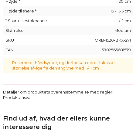
Højde *
20 cm
Højde til snøre *
15 - 15.5 cm
* Størrelsestolerance
+/- 1 cm
Størrelse
Medium
SKU
ORB-1520-BKX-271
EAN
5902565681579
Poserne er håndsyede, og derfor kan deres faktiske
størrelse afvige fra den angivne med +/- 1 cm
Detaljer om produktets overensstemmelse med regler:
Produktansvar
Find ud af, hvad der ellers kunne
interessere dig