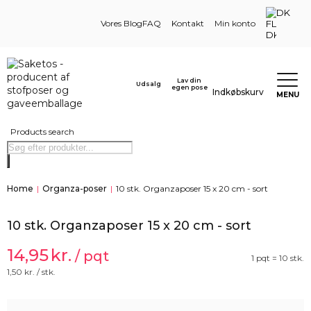
DK
Vores Blog
FAQ
Kontakt
Min konto
Lav din
Udsalg
egen pose
Indkøbskurv
MENU
Products search
Home
|
Organza-poser
|
10 stk. Organzaposer 15 x 20 cm - sort
10 stk. Organzaposer 15 x 20 cm - sort
14,95
kr.
/ pqt
1 pqt = 10 stk.
1,50
kr. / stk.