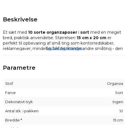
Beskrivelse
Et sæt med
10
sorte
organzaposer
i
sort
med en meget
bred, praktisk anvendelse. Størrelsen
15 cm x 20 cm
er
perfekt til opbevaring af små ting som kontorredskaber,
Se fuld beskrivelse
reklamegaver, mindefigurer og mange andre småting - den
universelle organza-stil passer til praktisk talt alle ting.
Organza-poser
er et meget praktisk produkt, der ikke kun
Parametre
kan bruges som opbevaringsplads til forskellige småting,
men også som emballage til behagelige dufte, f.eks. særlige
kugler eller aromatiske blomsterblade.
Stof
Organza
Den er lige så velegnet som emballage til små gaver eller
reklamegadgets, små elektroniske apparater eller smykker -
Farve
Sort
anvendelsesmulighederne for disse små bæster er næsten
Dekorativt tryk
Ingen
ubegrænsede!
Antal stk. i pakken
10
Bredde *
15 cm