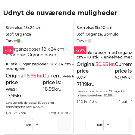
Udnyt de nuværende muligheder
Størrelse: 18x24 cm
Størrelse: 15x20 cm
Stof: Organza
Stof: Organza, Bomuld
Farve:
Farve:
-6%
-28%
Bomuldsposer med organza
cm - 10 stk. - enkelhed med 
effekt
10 stk. Organzaposer 18 x 24 cm -
Original
50,95
kr.
Current
neongrøn
price
price is:
Original
16,95
kr.
Current
17,95
kr.
was:
50,95kr..
price
price is:
71,19kr..
was:
16,95kr..
Laveste pris de sidste 30 dage før
17,95kr..
prisnedsættelsen:
50,95
kr.
.
5,10
kr. / stk.
1 pqt = 10
Laveste pris de sidste 30 dage før
prisnedsættelsen:
16,95
kr.
.
1,70
kr. / stk.
1 pqt = 10 stk.
+
+
–
–
Tilføj til kurv
Tilføj til ku
pqt
pqt