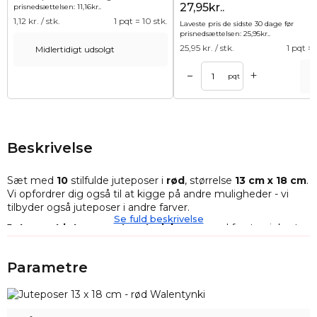
27,95kr..
prisnedsættelsen:
11,16
kr.
.
1,12
kr. / stk.
1 pqt = 10 stk.
Laveste pris de sidste 30 dage før
prisnedsættelsen:
25,95
kr.
.
25,95
kr. / stk.
1 pqt = 
Midlertidigt udsolgt
+
–
Tilføj til kurv
Tilføj til ku
pqt
Beskrivelse
Sæt med
10
stilfulde juteposer i
rød
, størrelse
13 cm x 18 cm
.
Vi opfordrer dig også til at kigge på andre muligheder - vi
tilbyder også juteposer i andre farver.
Se fuld beskrivelse
Jute er et interessant materiale
, som ved første øjekast
forfører med sit naturlige, "snorlignende" udseende.
Jutesække er i stand til at absorbere fugt fra omgivelserne
Parametre
og afgive den tilbage med tiden, og derfor er de perfekte til
områder, hvor luftfugtigheden ikke er konstant.
Vi tilbyder
poser fremstillet af
naturlig og syntetisk jute,
men uanset dens oprindelse vil den forføre dig med sit "vilde"