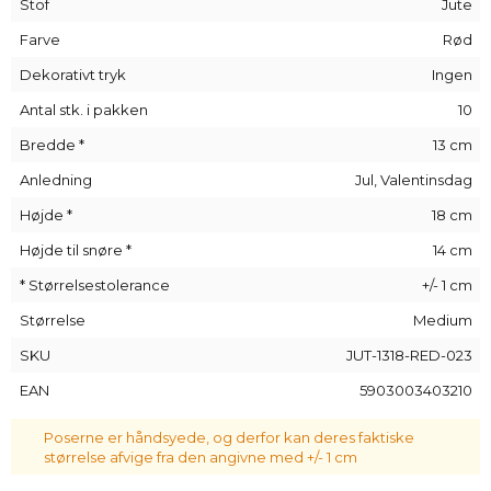
Stof
Jute
look - den passer til naturlige dekorationer og dufte,
økologisk mad og andre økologiske produkter, så den er
Farve
Rød
fantastisk til arrangementer i en landlig atmosfære.
Dekorativt tryk
Ingen
Antal stk. i pakken
10
Bredde *
13 cm
Anledning
Jul, Valentinsdag
Højde *
18 cm
Højde til snøre *
14 cm
* Størrelsestolerance
+/- 1 cm
Størrelse
Medium
SKU
JUT-1318-RED-023
EAN
5903003403210
Poserne er håndsyede, og derfor kan deres faktiske
størrelse afvige fra den angivne med +/- 1 cm