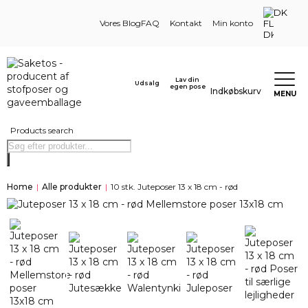
DK
Vores Blog
FAQ
Kontakt
Min konto
Lav din
Udsalg
egen pose
Indkøbskurv
MENU
Products search
Home
|
Alle produkter
|
10 stk. Juteposer 13 x 18 cm - rød