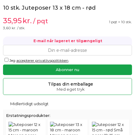
10 stk. Juteposer 13 x 18 cm - rød
35,95
kr.
/ pqt
1 pqt = 10 stk.
3,60
kr. / stk.
E-mail når lageret er tilgængeligt
Jeg
accepterer privatlivspolitikken
.
Tilpas din emballage
Med eget tryk
Midlertidigt udsolgt
Erstatningsprodukter: