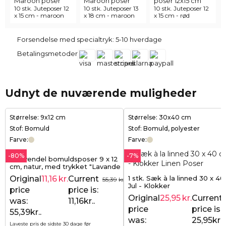
10 stk. Juteposer 12
10 stk. Juteposer 13
10 stk. Juteposer 12
x 15 cm - maroon
x 18 cm - maroon
x 15 cm - rød
Forsendelse med specialtryk: 5-10 hverdage
Betalingsmetoder
Udnyt de nuværende muligheder
Størrelse: 9x12 cm
Størrelse: 30x40 cm
Stof: Bomuld
Stof: Bomuld, polyester
Farve:
Farve:
-80%
-7%
10 lavendel bomuldsposer 9 x 12
cm, natur, med trykket "Lavande
de Provence"
1 stk. Sæk à la linned 30 x 40
Original
11,16
kr.
Current
55,39
kr.
Jul - Klokker
price
price is:
Original
25,95
kr.
Current
was:
11,16kr..
price
price is:
55,39kr..
was:
25,95kr..
Laveste pris de sidste 30 dage før