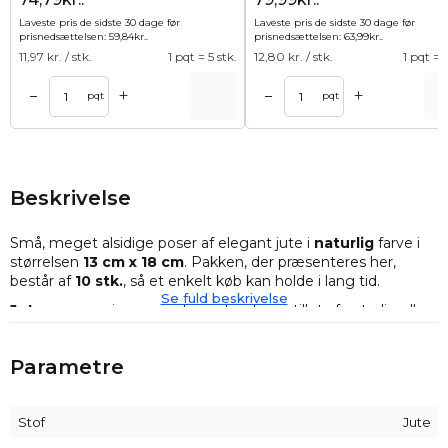
Laveste pris de sidste 30 dage før
Laveste pris de sidste 30 dage før
prisnedsættelsen:
59,84
kr.
.
prisnedsættelsen:
63,99
kr.
.
11,97
kr. / stk.
1 pqt = 5 stk.
12,80
kr. / stk.
1 pqt = 5
+
+
–
–
Tilføj til kurv
Tilføj til ku
pqt
pqt
Beskrivelse
Små, meget alsidige poser af elegant jute i
naturlig
farve i
størrelsen
13 cm x 18 cm
. Pakken, der præsenteres her,
består af
10
stk.
, så et enkelt køb kan holde i lang tid.
Se fuld beskrivelse
Juteposerne
i vores sortiment er fremstillet af naturlig eller
syntetisk jute, men uanset materialetypen er de
kendetegnet ved deres robuste konstruktion og
Parametre
karakteristiske udseende - de ligner en flettet snor. Jute har
den naturlige egenskab at absorbere og afgive fugt til
omgivelserne, så skiftende forhold er ikke et problem for
Stof
Jute
den.