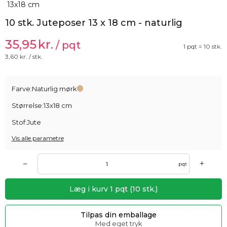
10 stk. Juteposer 13 x 18 cm - naturlig
35,95
kr.
/ pqt
1 pqt = 10 stk.
3,60
kr. / stk.
Farve:
Naturlig mørk
Størrelse:
13x18 cm
Stof:
Jute
Vis alle parametre
+
–
pqt
Læg i kurv
1
pqt
(
10
stk.)
Tilpas din emballage
Med eget tryk