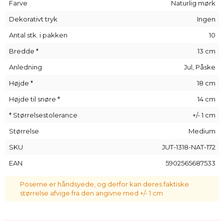
Jutesækkene
i vores sortiment byder på en bred vifte af
Farve
Naturlig mørk
valgmuligheder, da mange modeller er specielt farvet i
Dekorativt tryk
Ingen
mange forskellige farver. Et så bredt udvalg er en garanti for
tilfredshed og sikrer, at der er noget for enhver smag.
Antal stk. i pakken
10
Bredde *
13 cm
Anledning
Jul, Påske
Højde *
18 cm
Højde til snøre *
14 cm
* Størrelsestolerance
+/- 1 cm
Størrelse
Medium
SKU
JUT-1318-NAT-172
EAN
5902565687533
Poserne er håndsyede, og derfor kan deres faktiske
størrelse afvige fra den angivne med +/- 1 cm