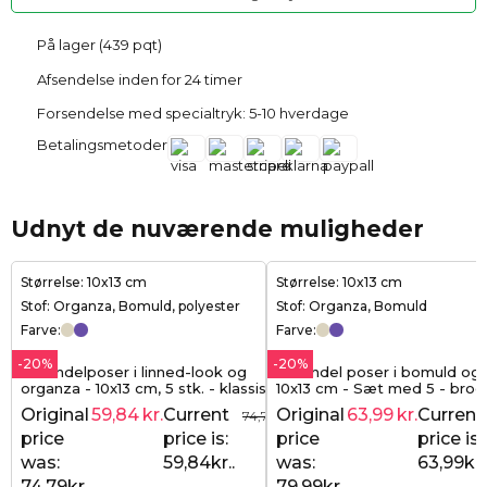
På lager (439 pqt)
Afsendelse inden for 24 timer
Forsendelse med specialtryk: 5-10 hverdage
Betalingsmetoder
Udnyt de nuværende muligheder
Størrelse: 10x13 cm
Størrelse: 10x13 cm
Stof: Organza, Bomuld, polyester
Stof: Organza, Bomuld
Farve:
Farve:
-20%
-20%
Lavendelposer i linned-look og
Lavendel poser i bomuld og
organza - 10x13 cm, 5 stk. - klassisk
10x13 cm - Sæt med 5 - brod
og elegant duftindpakning
elegance med duft af natur
Original
59,84
kr.
Current
Original
63,99
kr.
Current
74,79
kr.
price
price is:
price
price is:
was:
59,84kr..
was:
63,99kr.
74,79kr..
79,99kr..