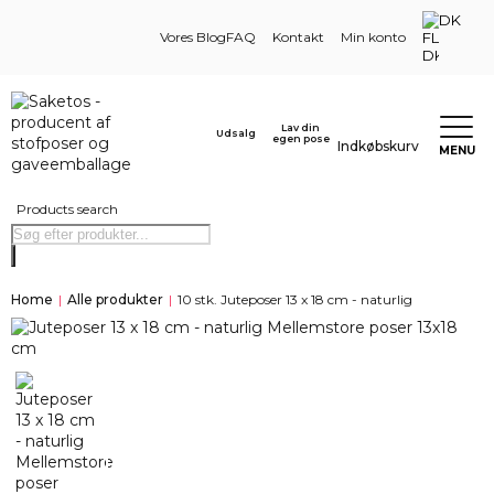
DK
Vores Blog
FAQ
Kontakt
Min konto
Lav din
Udsalg
egen pose
Indkøbskurv
MENU
Products search
Home
|
Alle produkter
|
10 stk. Juteposer 13 x 18 cm - naturlig