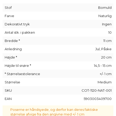
muligt at bruge poserne på mange forskellige måder,
Stof
Bomuld
afhængigt af situationen.
Disse poser er perfekte som dejlig gaveindpakning, men kan
Farve
Naturlig
også bruges som emballage til kosmetik, smykker eller
Dekorativt tryk
Ingen
stearinlys.
Bomuldsposer
er også populære blandt
virksomheder, der søger original emballage til
Antal stk. i pakken
10
forretningsgaver.
Bredde *
11 cm
Vent ikke længere, og bestil dine robuste og elegante
bomuldsposer
i dag!
Anledning
Jul, Påske
Højde *
20 cm
Højde til snøre *
14,5 - 15 cm
* Størrelsestolerance
+/- 1 cm
Størrelse
Medium
SKU
COT-1120-NAT-001
EAN
5903003409700
Poserne er håndsyede, og derfor kan deres faktiske
størrelse afvige fra den angivne med +/- 1 cm