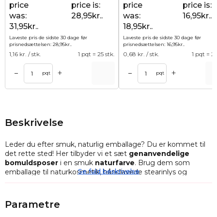
price
price is:
price
price is:
was:
28,95kr..
was:
16,95kr..
31,95kr..
18,95kr..
Laveste pris de sidste 30 dage før
Laveste pris de sidste 30 dage før
prisnedsættelsen:
28,95
kr.
.
prisnedsættelsen:
16,95
kr.
.
1,16
kr. / stk.
1 pqt = 25 stk.
0,68
kr. / stk.
1 pqt = 25
+
+
–
–
Tilføj til kurv
Tilføj til ku
pqt
pqt
Beskrivelse
Leder du efter smuk, naturlig emballage? Du er kommet til
det rette sted! Her tilbyder vi et sæt
genanvendelige
bomuldsposer
i en smuk
naturfarve
. Brug dem som
Se fuld beskrivelse
emballage til naturkosmetik, håndlavede stearinlys og
forskellige slags gaver.
Et sæt med
10 poser af originalt bomuldsmateriale
i
Parametre
størrelsen
11 x 20 cm
, hvis
naturlige farve
passer perfekt til
næsten alle situationer. Sættet er alsidigt, da det gør det