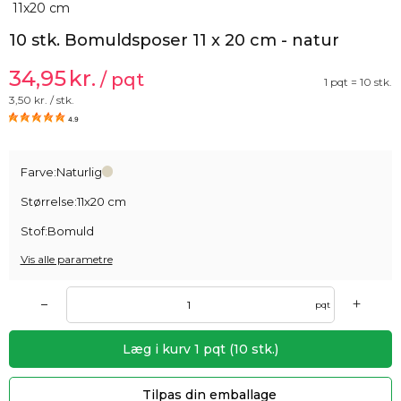
10 stk. Bomuldsposer 11 x 20 cm - natur
34,95
kr.
/ pqt
1 pqt = 10 stk.
3,50
kr. / stk.
4.9
Farve:
Naturlig
Størrelse:
11x20 cm
Stof:
Bomuld
Vis alle parametre
+
–
pqt
Læg i kurv
1
pqt
(
10
stk.)
Tilpas din emballage