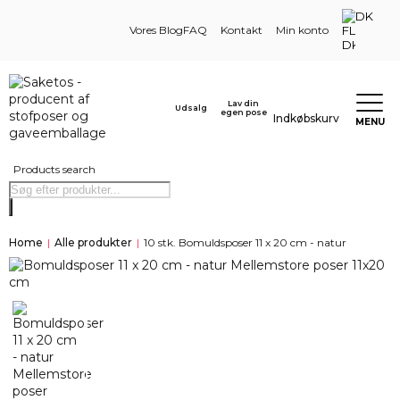
DK
Vores Blog
FAQ
Kontakt
Min konto
Lav din
Udsalg
egen pose
Indkøbskurv
MENU
Products search
Home
|
Alle produkter
|
10 stk. Bomuldsposer 11 x 20 cm - natur