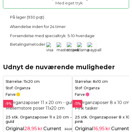
Med eget tryk
På lager (930 pqt)
Afsendelse inden for 24 timer
Forsendelse med specialtryk: 5-10 hverdage
Betalingsmetoder
Udnyt de nuværende muligheder
Størrelse: 11x20 cm
Størrelse: 8x10 cm
Stof: Organza
Stof: Organza
Farve:
Farve:
-9%
-11%
25 stk. Organzaposer 11 x 20 cm -
25 stk. Organzaposer 8 x 10 
guld
pink
Original
28,95
kr.
Current
Original
16,95
kr.
Current
31,95
kr.