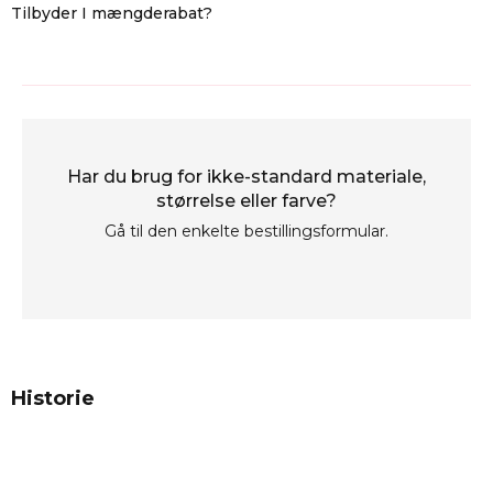
Tilbyder I mængderabat?
Ja, vi tilbyder gode rabatter ved større bestillinger. Kontakt os
gerne for et tilbud eller information om aktuelle kampagner.
Har du brug for ikke-standard materiale,
størrelse eller farve?
Gå til den enkelte bestillingsformular.
Historie