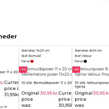
heder
Størrelse: 11x20 cm
Størrelse: 8x10 cm
Stof: Bomuld
Stof: Velour
Farve:
Farve:
-11%
-6%
ser 11 x 20 cm -
kr.
Current
10 stk. Bomuldsposer 11 x 20 cm - rød
10 stk. Veloursposer
34,95
kr.
hjerte
price is:
Original
30,95
kr.
Current
Original
30,95
k
34,95
kr.
31,95kr..
price
price is:
price
was:
30,95kr..
was:
age før