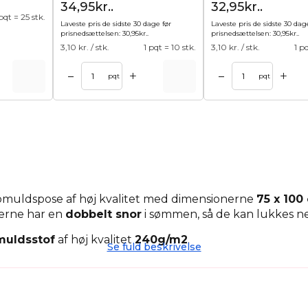
34,95kr..
32,95kr..
 pqt = 25 stk.
Laveste pris de sidste 30 dage før
Laveste pris de sidste 30 dag
prisnedsættelsen:
30,95
kr.
.
prisnedsættelsen:
30,95
kr.
.
3,10
kr. / stk.
1 pqt = 10 stk.
3,10
kr. / stk.
1 p
+
+
–
–
kurv
Tilføj til kurv
pqt
pqt
bomuldspose af høj kvalitet med dimensionerne
75 x 100
serne har en
dobbelt snor
i sømmen, så de kan lukkes 
uldsstof
af høj kvalitet
240g/m2
.
Se fuld beskrivelse
g kan bruges på mange måder. De kan bruges som
milj
 undertøj og legetøj. De er meget praktiske og iøjnefalde