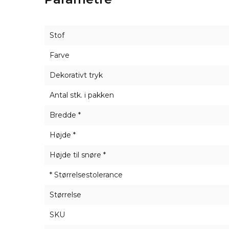
Ud over vores standardsortiment tilbyder vi
print, du ønsker på dine bomuldsposer - tekst,
Stof
Det er en fremragende mulighed for virksom
kunder, der er engageret i bæredygtighed, 
Farve
herunder produktemballage, eller som et origi
Dekorativt tryk
Antal stk. i pakken
Bredde *
Højde *
Højde til snøre *
* Størrelsestolerance
Størrelse
SKU