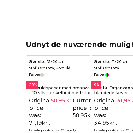
Udnyt de nuværende mulig
Størrelse: 15x20 cm
Størrelse: 11x20 cm
Stof: Organza, Bomuld
Stof: Organza
Farve:
Farve:
-28%
-9%
Bomuldsposer med organza 15x20 cm
25 stk. Organzapo
- 10 stk. - enkelhed med stor effekt
blandede farver
Original
50,95
kr.
Current
Original
31,95
71,19
kr.
price
price is:
price
was:
50,95kr..
was:
71,19kr..
34,95kr..
Laveste pris de sidste 30 dage før
Laveste pris de sidste 30 d