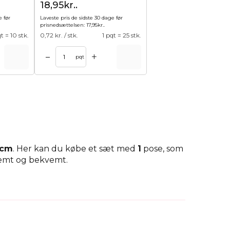
18,95kr..
e før
Laveste pris de sidste 30 dage før
prisnedsættelsen:
17,95
kr.
.
qt = 10 stk.
0,72
kr. / stk.
1 pqt = 25 stk.
+
–
pqt
 cm
. Her kan du købe et sæt med
1
pose, som
nemt og bekvemt.
øvenlige indkøbsposer uden affald
og som
nde og kan blive et dekorativt indslag i