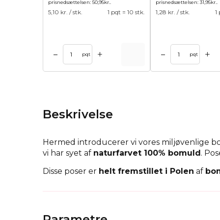
prisnedsættelsen:
50,95
kr.
.
prisnedsættelsen:
31,95
kr.
.
5,10
kr. / stk.
1 pqt = 10 stk.
1,28
kr. / stk.
1
+
+
–
–
l kurv
Tilføj til kurv
Tilføj til 
pqt
pqt
Beskrivelse
Hermed introducerer vi vores miljøvenlige 
vi har syet af
naturfarvet 100% bomuld
. Po
Disse poser er
helt fremstillet i Polen
af
bom
Disse poser af
naturstof
er meget alsidige o
organiseringsmidler til forskellige ting såsom
hjemmet.
Parametre