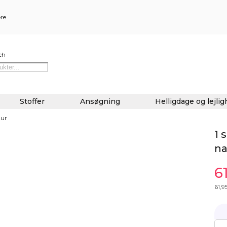
ere
ch
Stoffer
Ansøgning
Helligdage og lejli
tur
1 
na
6
61,9