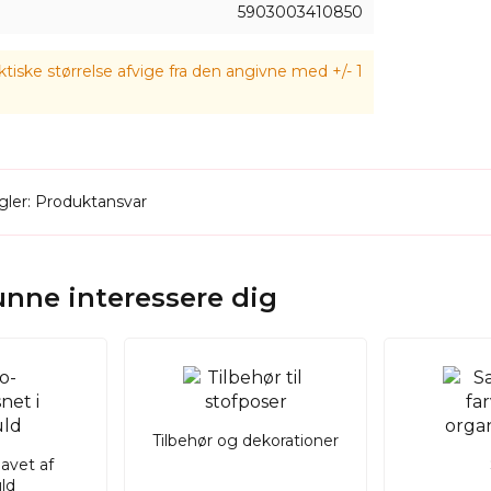
5903003410850
tiske størrelse afvige fra den angivne med +/- 1
ler: Produktansvar
kunne interessere dig
Tilbehør og dekorationer
lavet af
ld