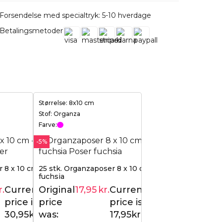
Forsendelse med specialtryk: 5-10 hverdage
Betalingsmetoder
Størrelse: 8x10 cm
Stof: Organza
Farve:
-5%
 8 x 10 cm - sort -
25 stk. Organzaposer 8 x 10 cm -
fuchsia
r.
Current
Original
17,95
kr.
Current
32,95
kr.
18,95
kr.
price is:
price
price is:
30,95kr..
was:
17,95kr..