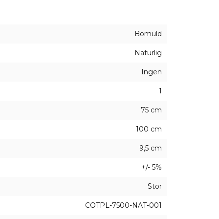
 også vores kunder
mulighed for at personliggøre pos
 grafik eller fotos.
Bomuld
heder, der gerne vil skabe
miljøvenlig emballage
, de
bruger deres miljøvenlige sække og
bomuldsposer med
Naturlig
nalt alternativ til standard gaveposer til virksomheder
Ingen
1
75 cm
100 cm
9,5 cm
+/- 5%
Stor
COTPL-7500-NAT-001