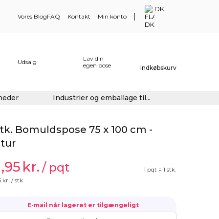
DK
Vores Blog
FAQ
Kontakt
Min konto
Lav din
Udsalg
egen pose
Indkøbskurv
gheder
Industrier og emballage til...
stk. Bomuldspose 75 x 100 cm -
tur
1,95
kr.
/ pqt
1 pqt = 1 stk.
5
kr. / stk.
E-mail når lageret er tilgængeligt