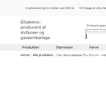
Gratis levering for ordrer over 550 kr
100 dage at return
Products sear
Produkter
Størrelser
Farve
Home
|
Alle produkter
|
1 stk. Bomuldspose 75 x 100 cm - na