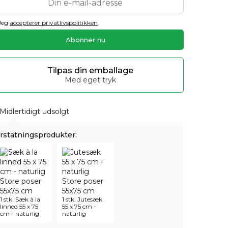
Jeg
accepterer privatlivspolitikken
.
Tilpas din emballage
Med eget tryk
Midlertidigt udsolgt
rstatningsprodukter:
1 stk. Sæk à la
1 stk. Jutesæk
linned 55 x 75
55 x 75 cm -
cm - naturlig
naturlig