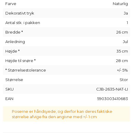
valgmuligheder, da mange modeller er specielt farvet i
Farve
Naturlig
mange forskellige farver. Et så bredt udvalg er en garanti for
Dekorativt tryk
Ja
tilfredshed og sikrer, at der er noget for enhver smag.
Antal stk. i pakken
1
Alle vores tasker er håndlavede. Arrangementet af de
dekorative applikationer/tryk på specifikke varer kan afvige
Bredde *
26 cm
en smule fra det, der er vist på billederne.
Anledning
Jul
Højde *
35 cm
Højde til snøre *
28 cm
* Størrelsestolerance
+/- 5%
Størrelse
Stor
SKU
CJB-2635-NAT-LI
EAN
5903003410683
Poserne er håndsyede, og derfor kan deres faktiske
størrelse afvige fra den angivne med +/- 1 cm