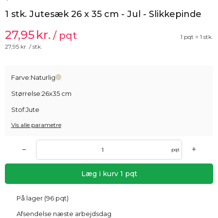
1 stk. Jutesæk 26 x 35 cm - Jul - Slikkepinde
27,95
kr.
/ pqt
1 pqt = 1 stk.
27,95
kr. / stk.
Farve:
Naturlig
Størrelse:
26x35 cm
Stof:
Jute
Vis alle parametre
+
–
pqt
Læg i kurv
1
pqt
På lager (96 pqt)
Afsendelse næste arbejdsdag