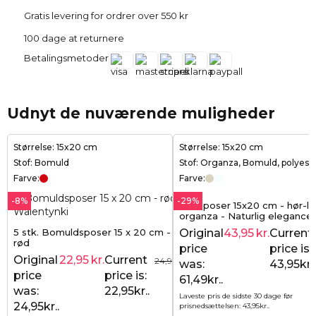
Gratis levering for ordrer over 550 kr
100 dage at returnere
Betalingsmetoder
Udnyt de nuværende muligheder
Størrelse: 15x20 cm
Størrelse: 15x20 cm
Stof: Bomuld
Stof: Organza, Bomuld, polyest
Farve:
Farve:
-8%
-29%
Gaveposer 15x20 cm - hør-l
organza - Naturlig elegance 
moderne form (10 stk.)
5 stk. Bomuldsposer 15 x 20 cm -
Original
43,95
kr.
Current
rød
price
price is:
Original
22,95
kr.
Current
24,95
kr.
was:
43,95kr..
price
price is:
61,49kr..
was:
22,95kr..
Laveste pris de sidste 30 dage før
24,95kr..
prisnedsættelsen:
43,95
kr.
.