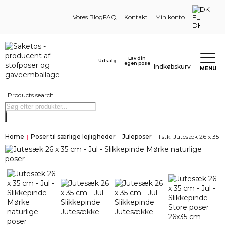
DK
Vores Blog
FAQ
Kontakt
Min konto
Lav din
Udsalg
egen pose
Indkøbskurv
MENU
Products search
Home
|
Poser til særlige lejligheder
|
Juleposer
|
1 stk. Jutesæk 26 x 35 c