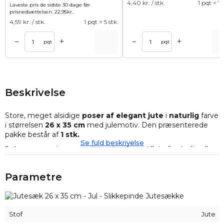
4,40
kr. / stk.
1 pqt = 10
Laveste pris de sidste 30 dage før
prisnedsættelsen:
22,95
kr.
.
4,59
kr. / stk.
1 pqt = 5 stk.
+
+
–
–
Tilføj til kurv
Tilføj til ku
pqt
pqt
Beskrivelse
Store, meget alsidige
poser af elegant jute
i
naturlig
farve
i størrelsen
26
x 35 cm
med julemotiv. Den præsenterede
pakke består af
1
stk.
Se fuld beskrivelse
Juteposerne
i vores sortiment er fremstillet af naturlig eller
syntetisk jute, men uanset materialetypen er de
kendetegnet ved deres robuste konstruktion og
Parametre
karakteristiske udseende - de ligner en flettet snor. Jute har
den naturlige egenskab at absorbere og afgive fugt til
omgivelserne, så skiftende forhold er ikke et problem for
den.
Stof
Jute
Jutesækkene i vores sortiment byder på en bred vifte af