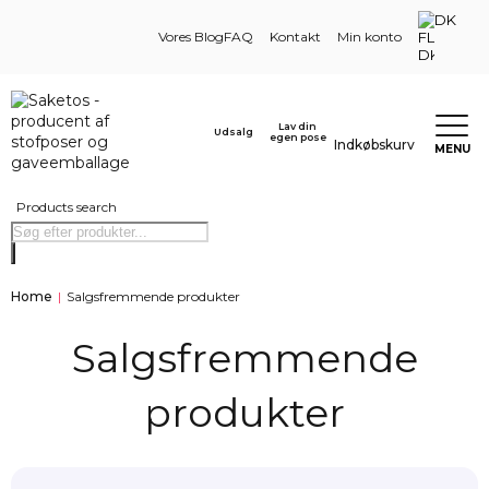
DK
Vores Blog
FAQ
Kontakt
Min konto
Lav din
Udsalg
egen pose
Indkøbskurv
MENU
Products search
Home
|
Salgsfremmende produkter
Salgsfremmende
produkter