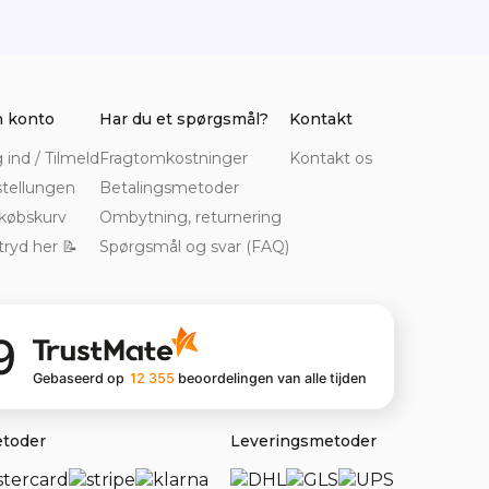
 konto
Har du et spørgsmål?
Kontakt
 ind / Tilmeld
Fragtomkostninger
Kontakt os
tellungen
Betalingsmetoder
købskurv
Ombytning, returnering
tryd her 📝
Spørgsmål og svar (FAQ)
9
Gebaseerd op
12 355
beoordelingen
van alle tijden
etoder
Leveringsmetoder