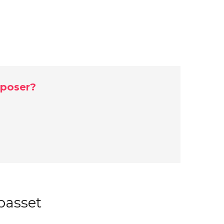
 poser?
lpasset