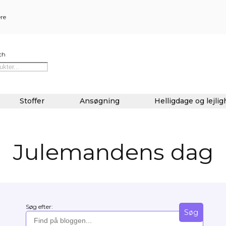
ere
ch
Stoffer
Ansøgning
Helligdage og lejli
Julemandens dag
Søg efter:
Søg