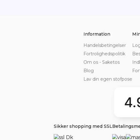
Information
Min
Handelsbetingelser
Log
Fortrolighedspolitik
Bes
Om os - Saketos
Ind
Blog
For
Lav din egen stofpose
4.
Sikker shopping med SSL
Betalingsm