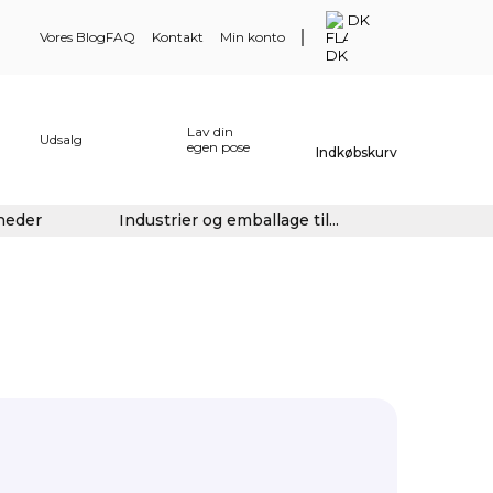
DK
Vores Blog
FAQ
Kontakt
Min konto
Lav din
Udsalg
egen pose
Indkøbskurv
gheder
Industrier og emballage til...