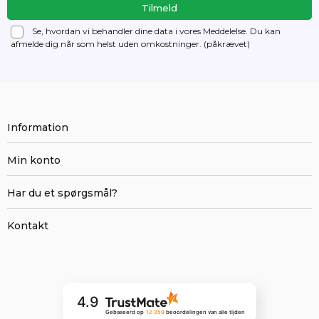
Se, hvordan vi behandler dine data i vores Meddelelse. Du kan
afmelde dig
når som helst uden omkostninger. (påkrævet)
Information
Min konto
Har du et spørgsmål?
Kontakt
4.9
Gebaseerd op
12 359
beoordelingen
van alle tijden