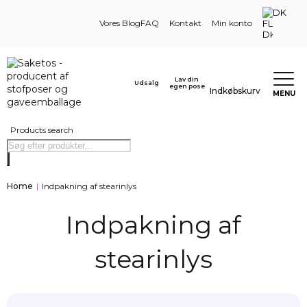
DK
Vores Blog
FAQ
Kontakt
Min konto
Lav din
Udsalg
egen pose
Indkøbskurv
MENU
Products search
Home
|
Indpakning af stearinlys
Indpakning af
stearinlys