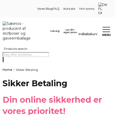
DK
Vores Blog
FAQ
Kontakt
Min konto
Lav din
Udsalg
egen pose
Indkøbskurv
MENU
Products search
Home
|
Sikker Betaling
Sikker Betaling
Din online sikkerhed er
vores prioritet!