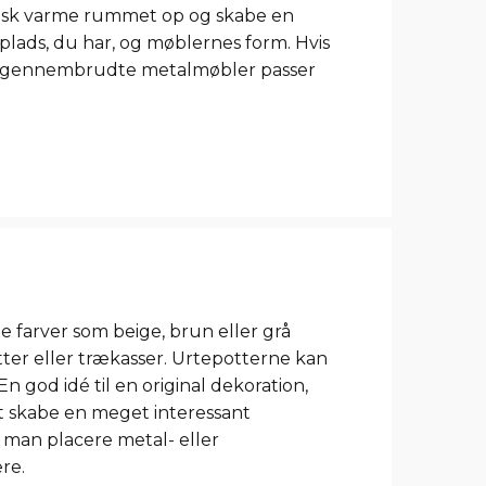
ptisk varme rummet op og skabe en
lads, du har, og møblernes form. Hvis
de, gennembrudte metalmøbler passer
de farver som beige, brun eller grå
otter eller trækasser. Urtepotterne kan
n god idé til en original dekoration,
at skabe en meget interessant
 man placere metal- eller
re.