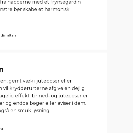
fra naboerne med et frynsegardin
ønstre bør skabe et harmonisk
 din altan
n
en, gemt væk i juteposer eller
n vil krydderurterne afgive en dejlig
elig effekt. Linned- og juteposer er
er og endda bøger eller aviser i dem.
 også en smuk løsning.
n!