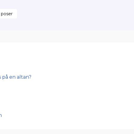
 poser
 på en altan?
n