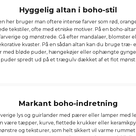
Hyggelig altan i boho-stil
n her bruger man oftere intense farver som rød, orange 
de tekstiler, ofte med etniske motiver. På en boho-alta
farverige og mønstrede. Gå efter mandalaer, blomster el
orative kvaster. På en sådan altan kan du bruge træ-
r med bløde puder, hængekøjer eller ophængte gynger v
uder spredt ud på et trægulv dækket af et flot mønstr
Markant boho-indretning
farverige lys og guirlander med pærer eller lamper med l
kan være tæpper, kurve, flettede krukker eller keramikpy
ønstre og teksturer, som helt sikkert vil varme rummet 