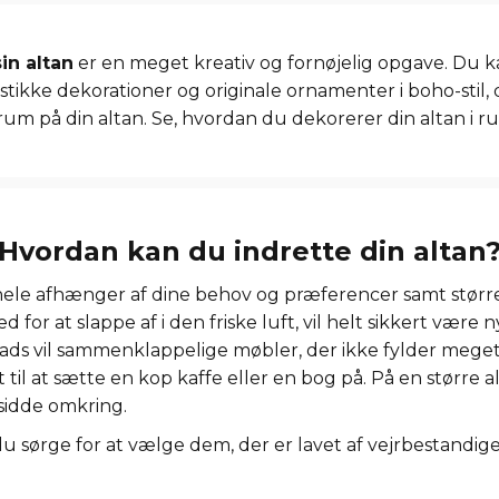
in altan
er en meget kreativ og fornøjelig opgave. Du 
ustikke dekorationer og originale ornamenter i boho-stil,
m på din altan. Se, hvordan du dekorerer din altan i rus
Hvordan kan du indrette din altan
hele afhænger af dine behov og præferencer samt større
 for at slappe af i den friske luft, vil helt sikkert være
e plads vil sammenklappelige møbler, der ikke fylder meg
elt til at sætte en kop kaffe eller en bog på. På en større
sidde omkring.
u sørge for at vælge dem, der er lavet af vejrbestandig