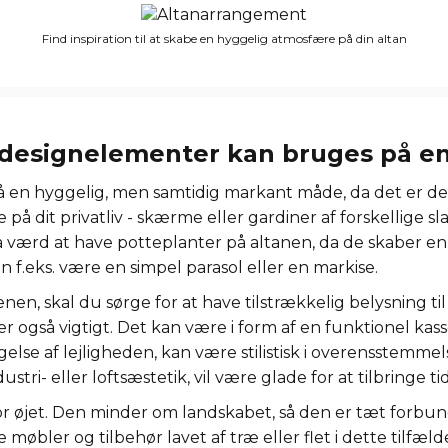
Find inspiration til at skabe en hyggelig atmosfære på din altan
 designelementer kan bruges på en
 på en hyggelig, men samtidig markant måde, da det er den
på dit privatliv - skærme eller gardiner af forskellige sla
gså værd at have potteplanter på altanen, da de skaber 
n f.eks. være en simpel parasol eller en markise.
enen, skal du sørge for at have tilstrækkelig belysning t
 også vigtigt. Det kan være i form af en funktionel kas
gelse af lejligheden, kan være stilistisk i overensstem
dustri- eller loftsæstetik, vil være glade for at tilbringe 
for øjet. Den minder om landskabet, så den er tæt forbu
 møbler og tilbehør lavet af træ eller flet i dette tilf