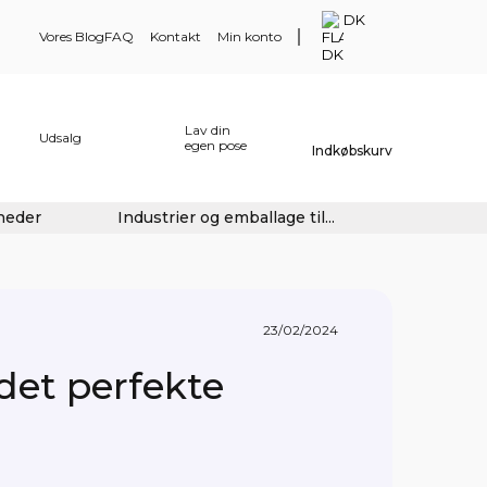
DK
Vores Blog
FAQ
Kontakt
Min konto
Lav din
Udsalg
egen pose
Indkøbskurv
gheder
Industrier og emballage til...
23/02/2024
det perfekte