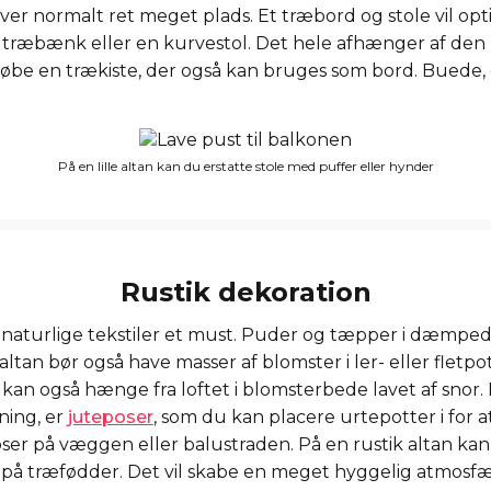
er normalt ret meget plads. Et træbord og stole vil o
ræbænk eller en kurvestol. Det hele afhænger af den p
 købe en trækiste, der også kan bruges som bord. Bue
På en lille altan kan du erstatte stole med puffer eller hynder
Rustik dekoration
l, er naturlige tekstiler et must. Puder og tæpper i dæmpe
 altan bør også have masser af blomster i ler- eller fletp
 kan også hænge fra loftet i blomsterbede lavet af snor. E
tning, er
juteposer
, som du kan placere urtepotter i for 
r på væggen eller balustraden. På en rustik altan kan
s på træfødder. Det vil skabe en meget hyggelig atmosfæ