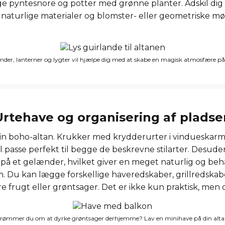
 pyntesnore og potter med grønne planter. Adskil dig 
f naturlige materialer og blomster- eller geometriske m
nder, lanterner og lygter vil hjælpe dig med at skabe en magisk atmosfære på
Urtehave og organisering af pladse
in boho-altan. Krukker med krydderurter i vindueskarm
l passe perfekt til begge de beskrevne stilarter. Desude
å et gelænder, hvilket giver en meget naturlig og behag
um. Du kan lægge forskellige haveredskaber, grillredskab
e frugt eller grøntsager. Det er ikke kun praktisk, men
rømmer du om at dyrke grøntsager derhjemme? Lav en minihave på din alta