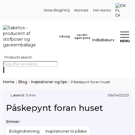
DK
Vores Blog
FAQ
Kontakt
Min konto
Lav din
Udsalg
egen pose
Indkøbskurv
MENU
Products search
Home
|
Blog
|
Inspirationer og tips
|
Påskepynt foran huset
Læsetid: 5 min
06/04/2023
Påskepynt foran huset
Emner:
Boligindretning
Inspirationer til påske