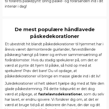
til forårets påskepynt! Bring påske- og forårsånden ind i dit
interiør i dag!
De mest populære håndlavede
påskedekorationer
Et ubestridt hit blandt påskedekorationer til hjemmet har i
årevis været dørmonterede guirlander, farvestrålende
påskeæg hængt på træer og enhver sammensætning af
forårsblomster. Hvis du stadig spekulerer på, om det er
værd at pynte dit hjem til påske, så hold op med at
spekulere! Prøv det bare! Du vil opdage, at
påskedekorationer vil bringe en masse glæde ind i dit liv!
Juledekorationer vil helt sikkert hjælpe dig med at føle den
glade påskestemning. På dette tidspunkt er det dog
værd at påpege, at
fastelavnsdekorationer
, som du selv
har lavet, er endnu sjovere. Vi forsikrer dig om, at det er
værd at bruge tid på at dekorere din have, din dør og dit