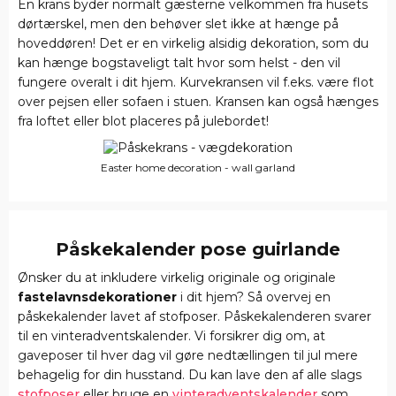
En krans byder normalt gæsterne velkommen fra husets
dørtærskel, men den behøver slet ikke at hænge på
hoveddøren! Det er en virkelig alsidig dekoration, som du
kan hænge bogstaveligt talt hvor som helst - den vil
fungere overalt i dit hjem. Kurvekransen vil f.eks. være flot
over pejsen eller sofaen i stuen. Kransen kan også hænges
fra loftet eller blot placeres på julebordet!
Easter home decoration - wall garland
Påskekalender pose guirlande
Ønsker du at inkludere virkelig originale og originale
fastelavnsdekorationer
i dit hjem? Så overvej en
påskekalender lavet af stofposer. Påskekalenderen svarer
til en vinteradventskalender. Vi forsikrer dig om, at
gaveposer til hver dag vil gøre nedtællingen til jul mere
behagelig for din husstand. Du kan lave den af alle slags
stofposer
eller bruge en
vinteradventskalender
som