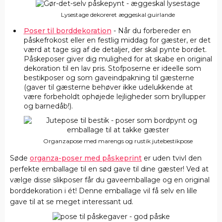
Lysestage dekoreret æggeskal guirlande
Poser til borddekoration
- Når du forbereder en
påskefrokost eller en festlig middag for gæster, er det
værd at tage sig af de detaljer, der skal pynte bordet.
Påskeposer giver dig mulighed for at skabe en original
dekoration til en lav pris. Stofposerne er ideelle som
bestikposer og som gaveindpakning til gæsterne
(gaver til gæsterne behøver ikke udelukkende at
være forbeholdt ophøjede lejligheder som bryllupper
og barnedåb!).
Organzapose med marengs og rustik jutebestikpose
Søde
organza-poser med påskeprint
er uden tvivl den
perfekte emballage til en sød gave til dine gæster! Ved at
vælge disse slikposer får du gaveemballage og en original
borddekoration i ét! Denne emballage vil få selv en lille
gave til at se meget interessant ud.