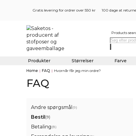
Gratis levering for ordrer over 550 kr
100 dage at return
Products sear
Produkter
Størrelser
Farve
Home
|
FAQ
|
Hvornår får jeg min ordre?
FAQ
Andre spørgsmål
(9)
Bestil
(9)
Betaling
(8)