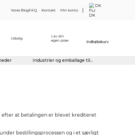
DK
Vores Blog
FAQ
Kontakt
Min konto
Lav din
Udsalg
egen pose
Indkøbskurv
gheder
Industrier og emballage til...
efter at betalingen er blevet krediteret
nder bestillingsprocessen og i et særligt