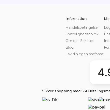
Information
Min
Handelsbetingelser
Log
Fortrolighedspolitik
Bes
Om os - Saketos
Ind
Blog
For
Lav din egen stofpose
4.
Sikker shopping med SSL
Betalingsm