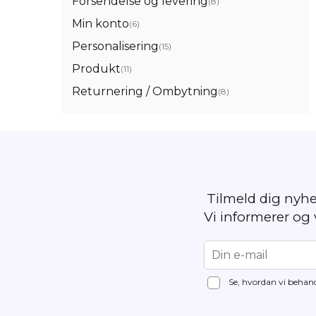
Forsendelse og levering
(8)
Min konto
(6)
Personalisering
(15)
Produkt
(11)
Returnering / Ombytning
(8)
Tilmeld dig nyh
Vi informerer og
Se, hvordan vi behand