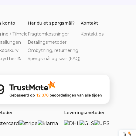
 konto
Har du et spørgsmål?
Kontakt
 ind / Tilmeld
Fragtomkostninger
Kontakt os
tellungen
Betalingsmetoder
købskurv
Ombytning, returnering
tryd her 📝
Spørgsmål og svar (FAQ)
9
Gebaseerd op
12 370
beoordelingen
van alle tijden
etoder
Leveringsmetoder