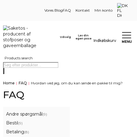
DK
Vores Blog
FAQ
Kontakt
Min konto
Lav din
Udsalg
egen pose
Indkøbskurv
MENU
Products search
Home
|
FAQ
|
Hvordan ved jeg, om du kan sende en pakke til mig?
FAQ
Andre spørgsmål
(9)
Bestil
(9)
Betaling
(8)