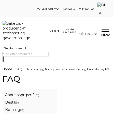
DK
Vores Blog
FAQ
Kontakt
Min konto
Lav din
Udsalg
egen pose
Indkøbskurv
MENU
Products search
Home
|
FAQ
|
Hvor kan jeg finde posens dimensioner og båndets højde?
FAQ
Andre spørgsmål
(9)
Bestil
(9)
Betaling
(8)