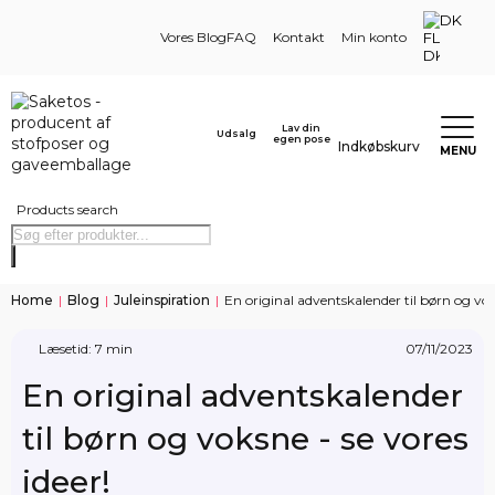
DK
Vores Blog
FAQ
Kontakt
Min konto
Lav din
Udsalg
egen pose
Indkøbskurv
MENU
Products search
Home
|
Blog
|
Juleinspiration
|
En original adventskalender til børn og voks
Læsetid: 7 min
07/11/2023
En original adventskalender
til børn og voksne - se vores
ideer!