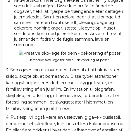
Aktivitetskort. Hver dag trækker barnet en ny opgave,
som det skal udføre. Disse kan omfatte åndelige
opgaver, f.eks. at hjælpe de trængende eller deltage i
julemarkedet. Samt en række ideer til at tilbringe tid
sammen: lære en hidtil ukendt julesang, bage og
dekorere honningkager, sætte julepynt op i huset,
sende postkort med juleønsker eller skrive et brev til
julemanden, fodre vilde fugle sammen, lave en
snemand,
Kreative øko-lege for børn - dekorering af poser
3. Som gave kan du invitere dit barn til et attraktivt sted -
skiløb, skøjteløb, et børneshow. Disse typer attraktioner
kan også organiseres derhjemme - skyggeteater, en
familievisning af en julefilm. En invitation til biografen,
skøjteløb, en udstilling, et børneshow, forberedelse af en
forestilling sammen i et skyggeteater i hjemmet, en
familievisning af en julefilm osv
4. Puslespil vil også være en usædvanlig gave - puslespil,
der danner et julebillede, kan indsættes i kalenderposerne.
En eller flere brikker til hver dag - afhængigt af antallet af