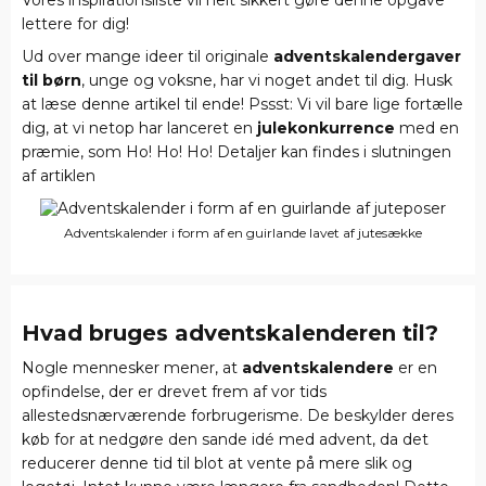
Vores inspirationsliste vil helt sikkert gøre denne opgave
lettere for dig!
Ud over mange ideer til originale
adventskalendergaver
til børn
, unge og voksne, har vi noget andet til dig. Husk
at læse denne artikel til ende! Pssst: Vi vil bare lige fortælle
dig, at vi netop har lanceret en
julekonkurrence
med en
præmie, som Ho! Ho! Ho! Detaljer kan findes i slutningen
af artiklen
Adventskalender i form af en guirlande lavet af jutesække
Hvad bruges
adventskalenderen
til?
Nogle mennesker mener, at
adventskalendere
er en
opfindelse, der er drevet frem af vor tids
allestedsnærværende forbrugerisme. De beskylder deres
køb for at nedgøre den sande idé med advent, da det
reducerer denne tid til blot at vente på mere slik og