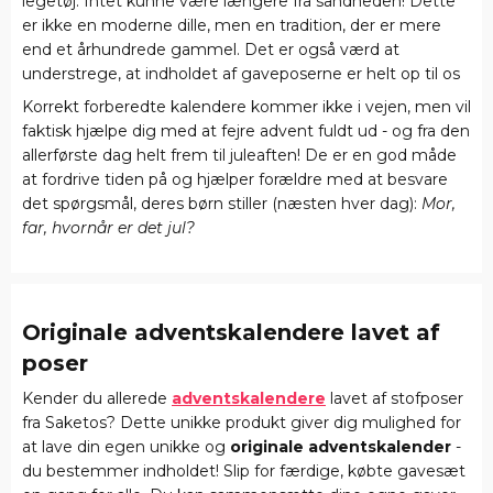
legetøj. Intet kunne være længere fra sandheden! Dette
er ikke en moderne dille, men en tradition, der er mere
end et århundrede gammel. Det er også værd at
understrege, at indholdet af gaveposerne er helt op til os
Korrekt forberedte kalendere kommer ikke i vejen, men vil
faktisk hjælpe dig med at fejre advent fuldt ud - og fra den
allerførste dag helt frem til juleaften! De er en god måde
at fordrive tiden på og hjælper forældre med at besvare
det spørgsmål, deres børn stiller (næsten hver dag):
Mor,
far, hvornår er det jul?
Originale adventskalendere
lavet af
poser
Kender du allerede
adventskalendere
lavet af stofposer
fra Saketos? Dette unikke produkt giver dig mulighed for
at lave din egen unikke og
originale adventskalender
-
du bestemmer indholdet! Slip for færdige, købte gavesæt