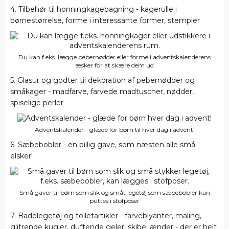
4. Tilbehør til honningkagebagning - kagerulle i
børnestørrelse, forme i interessante former, stempler
Du kan f.eks. lægge pebernødder eller forme i adventskalenderens
æsker for at skære dem ud
5. Glasur og godter til dekoration af pebernødder og
småkager - madfarve, farvede madtuscher, nødder,
spiselige perler
Adventskalender - glæde for børn til hver dag i advent!
6. Sæbebobler - en billig gave, som næsten alle små
elsker!
Små gaver til børn som slik og småt legetøj som sæbebobler kan
puttes i stofposer
7. Badelegetøj og toiletartikler - farveblyanter, maling,
glitrende kugler, duftende geler, skibe, ænder - der er helt