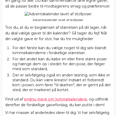
en gang for alle. Du kan sammensætte dine egne gaver,
så de passer bedre til modtagerens smag og præferencer
Adventskalender lavet af stofposer
Tror du, at du er begrænset af størrelsen på dit lager, når
du skal vælge gaver til din kalender? Så tager du fejl! Når
din valgte gave er for stor, har du tre muligheder
For det første kan du vælge noget til dig selv blandt
lommekalenderne i forskellige størrelser.
For det andet kan du købe en eller flere større poser
og hænge dem op i stedet for den pose, der følger
med som standard,
Der er selvfølgelig også en anden løsning, som ikke er
standard. Du kan være kreativ! Indsæt et forberedt
kort i posen, som fører "til skatten", der er gemt på det
sted, der er markeret på kortet.
Find ud af
endnu mere om lommekalendere
, og udforsk
derefter de forskellige gaveforslag, du kan putte i dem!
Vi har masser af anderledes ideer til dig. Vi har selvfølgelig