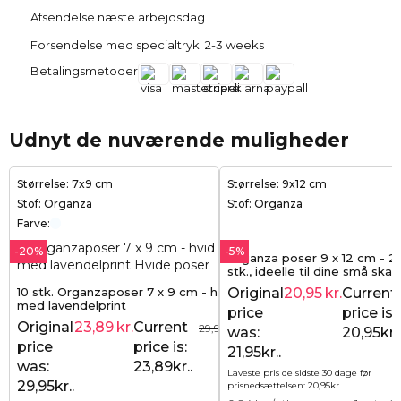
Afsendelse næste arbejdsdag
Forsendelse med specialtryk: 2-3 weeks
Betalingsmetoder
Udnyt de nuværende muligheder
Størrelse: 7x9 cm
Størrelse: 9x12 cm
Stof: Organza
Stof: Organza
Farve:
-20%
-5%
Organza poser 9 x 12 cm - 25 
stk., ideelle til dine små ska
småting
10 stk. Organzaposer 7 x 9 cm - hvid
Original
20,95
kr.
Current
med lavendelprint
price
price is:
Original
23,89
kr.
Current
29,95
kr.
was:
20,95kr..
price
price is:
21,95kr..
was:
23,89kr..
Laveste pris de sidste 30 dage før
29,95kr..
prisnedsættelsen:
20,95
kr.
.