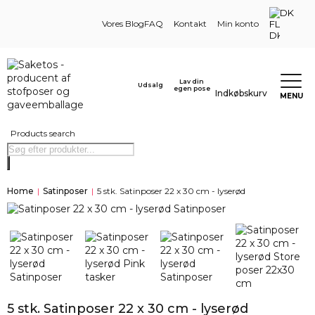
DK
Vores Blog
FAQ
Kontakt
Min konto
Lav din
Udsalg
egen pose
Indkøbskurv
MENU
Products search
Home
|
Satinposer
|
5 stk. Satinposer 22 x 30 cm - lyserød
5 stk. Satinposer 22 x 30 cm - lyserød