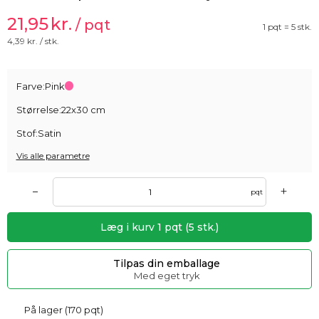
21,95
kr.
/ pqt
1 pqt = 5 stk.
4,39
kr. / stk.
Farve:
Pink
Størrelse:
22x30 cm
Stof:
Satin
Vis alle parametre
+
–
pqt
Læg i kurv
1
pqt
(
5
stk.)
Tilpas din emballage
Med eget tryk
På lager (170 pqt)