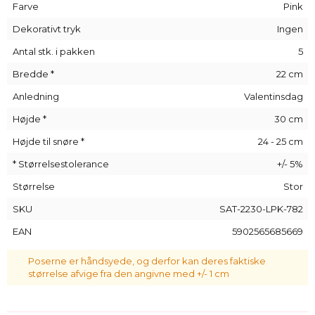
satinposerne - vi laver mindetryk på forespørgsel, så hvis du
Farve
Pink
ønsker noget helt specielt, så tøv ikke med at kontakte os,
Dekorativt tryk
Ingen
og vi vil gøre vores bedste for at opfylde dine forventninger.
Antal stk. i pakken
5
Bredde *
22 cm
Anledning
Valentinsdag
Højde *
30 cm
Højde til snøre *
24 - 25 cm
* Størrelsestolerance
+/- 5%
Størrelse
Stor
SKU
SAT-2230-LPK-782
EAN
5902565685669
Poserne er håndsyede, og derfor kan deres faktiske
størrelse afvige fra den angivne med +/- 1 cm