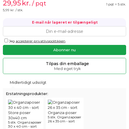
29,95
kr.
/ pqt
1 pqt = 5 stk.
5,99
kr. / stk.
E-mail når lageret er tilgængeligt
Jeg
accepterer privatlivspolitikken
.
Tilpas din emballage
Med eget tryk
Midlertidigt udsolgt
Erstatningsprodukter:
5 stk. Organzaposer
26 x 35 cm - sort
5 stk. Organzaposer
30 x 40 cm - sort