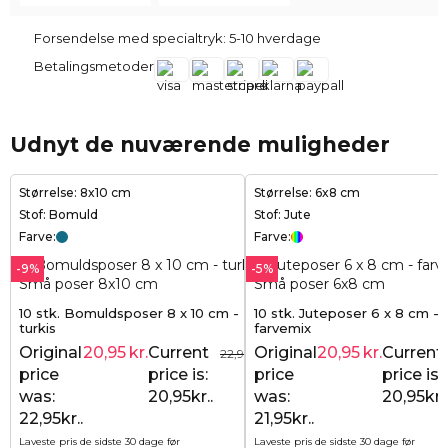
Forsendelse med specialtryk: 5-10 hverdage
Betalingsmetoder
Udnyt de nuværende muligheder
Størrelse: 8x10 cm
Størrelse: 6x8 cm
Stof: Bomuld
Stof: Jute
Farve:
Farve:
-9%
-5%
10 stk. Bomuldsposer 8 x 10 cm -
10 stk. Juteposer 6 x 8 cm -
turkis
farvemix
Original
20,95
kr.
Current
Original
20,95
kr.
Current
22,95
kr.
price
price is:
price
price is:
was:
20,95kr..
was:
20,95kr..
22,95kr..
21,95kr..
Laveste pris de sidste 30 dage før
Laveste pris de sidste 30 dage før