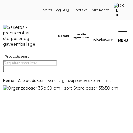
DK
Vores Blog
FAQ
Kontakt
Min konto
Lav din
Udsalg
egen pose
Indkøbskurv
MENU
Products search
Home
|
Alle produkter
|
5 stk. Organzaposer 35 x 50 cm - sort