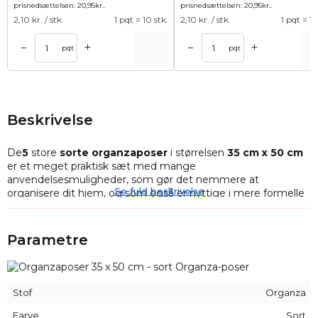
prisnedsættelsen:
20,95
kr.
.
prisnedsættelsen:
20,95
kr.
.
2,10
kr. / stk.
1 pqt = 10 stk.
2,10
kr. / stk.
1 pqt = 10
+
+
–
–
Tilføj til kurv
Tilføj til ku
pqt
pqt
Beskrivelse
De
5
store
sorte
organzaposer
i størrelsen
35 cm x 50 cm
er et meget praktisk sæt med mange
anvendelsesmuligheder, som gør det nemmere at
Se fuld beskrivelse
organisere dit hjem, og som også er nyttige i mere formelle
situationer.
En pose er en praktisk måde at opbevare ting på, men
Parametre
almindelige snorposer og chiffonposer har en tendens til at
ødelægge lukningen og er simpelthen kedelige - organza-
poser er derimod ikke kun robuste, men også smukke,
hvilket gør dem perfekte som gavebeholder til
Stof
Organza
familiearrangementer og mere formelle lejligheder som
f.eks. firmaarrangementer. Denne størrelse giver dig også
Farve
Sort