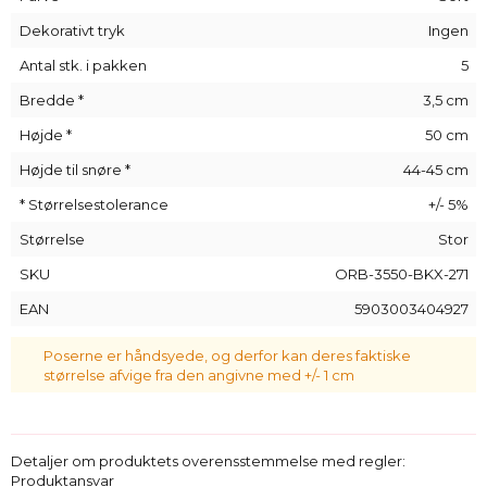
mulighed for at pakke store genstande: flasker med alkohol,
fotoalbum og større elektronik, f.eks. en tablet.
Dekorativt tryk
Ingen
Dekorative organza-poser
er alsidige
Antal stk. i pakken
5
indpakningsmaterialer, der kan bruges i enhver situation.
Bredde *
3,5 cm
Højde *
50 cm
Højde til snøre *
44-45 cm
* Størrelsestolerance
+/- 5%
Størrelse
Stor
SKU
ORB-3550-BKX-271
EAN
5903003404927
Poserne er håndsyede, og derfor kan deres faktiske
størrelse afvige fra den angivne med +/- 1 cm
Detaljer om produktets overensstemmelse med regler:
Produktansvar