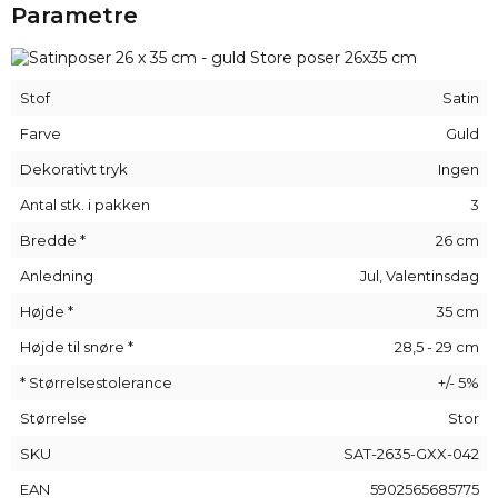
Parametre
kosmetik og parfume på, uanset om det er en måde at
opbevare dem på derhjemme eller som en stilfuld gave eller
bryllupsgave. Fordelen ved satin er dets alsidighed, hvilket
gør disse elegante satinposer anvendelige på mange
Stof
Satin
forskellige måder.
Vi tilbyder også muligheden for at personliggøre
Farve
Guld
satinposerne - vi laver mindeprint på forespørgsel, så hvis du
Dekorativt tryk
Ingen
ønsker noget helt specielt, så tøv ikke med at kontakte os,
og vi vil gøre vores bedste for at opfylde dine forventninger.
Antal stk. i pakken
3
Bredde *
26 cm
Anledning
Jul, Valentinsdag
Højde *
35 cm
Højde til snøre *
28,5 - 29 cm
* Størrelsestolerance
+/- 5%
Størrelse
Stor
SKU
SAT-2635-GXX-042
EAN
5902565685775