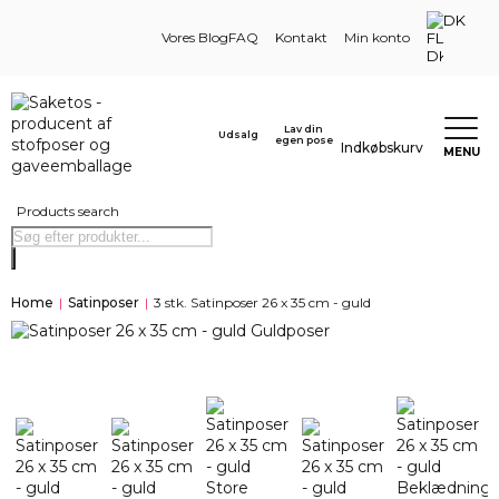
DK
Vores Blog
FAQ
Kontakt
Min konto
Lav din
Udsalg
egen pose
Indkøbskurv
MENU
Products search
Home
|
Satinposer
|
3 stk. Satinposer 26 x 35 cm - guld