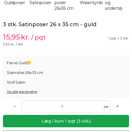
3 stk. Satinposer 26 x 35 cm - guld
15,95
kr.
/ pqt
1 pqt = 3 stk.
5,32
kr. / stk.
Farve:
Guld
Størrelse:
26x35 cm
Stof:
Satin
Vis alle parametre
+
–
pqt
Læg i kurv
1
pqt
(
3
stk.)