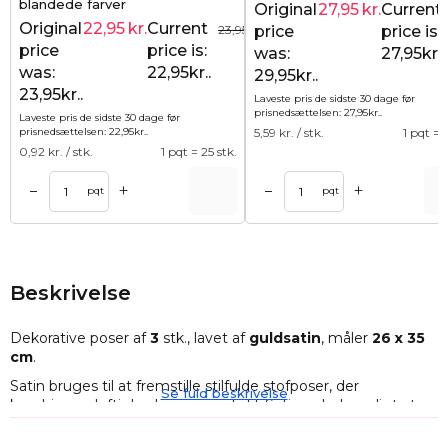
blandede farver
Original
27,95
kr.
Current
Original
22,95
kr.
Current
23,95
kr.
price
price is:
price
price is:
was:
27,95kr..
was:
22,95kr..
29,95kr..
23,95kr..
Laveste pris de sidste 30 dage før
prisnedsættelsen:
27,95
kr.
.
Laveste pris de sidste 30 dage før
prisnedsættelsen:
22,95
kr.
.
5,59
kr. / stk.
1 pqt = 5
0,92
kr. / stk.
1 pqt = 25 stk.
+
+
–
–
Tilføj til kurv
Tilføj til ku
pqt
pqt
Beskrivelse
Dekorative poser af
3
stk., lavet af
guldsatin
, måler
26 x 35
cm
.
Satin bruges til at fremstille stilfulde stofposer, der
Se fuld beskrivelse
kombinerer luftighed og original stil. Satin er behageligt at
røre ved og er også meget smukt at se på, hvilket gør det til
den ideelle måde at lave en iøjnefaldende pakke til smykker,