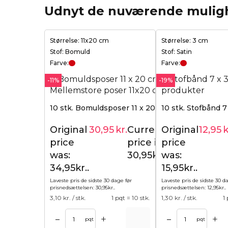
Udnyt de nuværende mulig
Størrelse: 11x20 cm
Størrelse: 3 cm
Stof: Bomuld
Stof: Satin
Farve:
Farve:
-11%
-19%
10 stk. Bomuldsposer 11 x 20 cm - rød
10 stk. Stofbånd 7
Original
30,95
kr.
Current
Original
12,95
k
34,95
kr.
price
price is:
price
was:
30,95kr..
was:
34,95kr..
15,95kr..
Laveste pris de sidste 30 dage før
Laveste pris de sidste 30 d
prisnedsættelsen:
30,95
kr.
.
prisnedsættelsen:
12,95
kr.
.
3,10
kr. / stk.
1 pqt = 10 stk.
1,30
kr. / stk.
1
+
+
–
–
l kurv
Tilføj til kurv
pqt
pqt