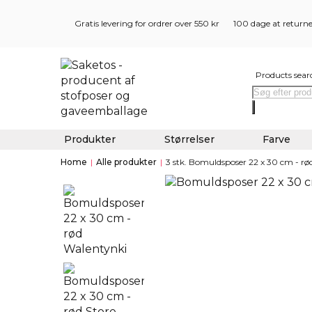
Gratis levering for ordrer over 550 kr
100 dage at return
Products sear
Produkter
Størrelser
Farve
Home
|
Alle produkter
|
3 stk. Bomuldsposer 22 x 30 cm - rø