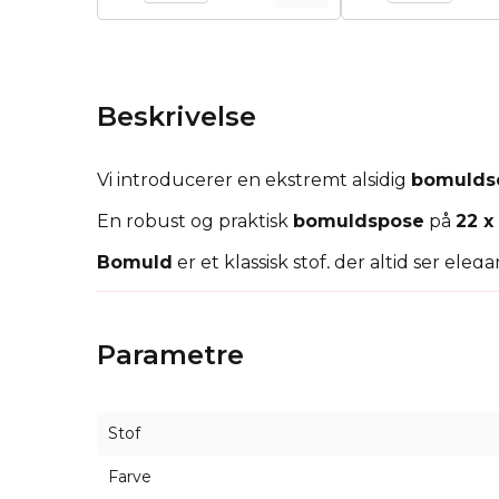
Beskrivelse
Vi introducerer en ekstremt alsidig
bomulds
En robust og praktisk
bomuldspose
på
22 x
Bomuld
er et klassisk stof, der altid ser el
til enhver situation.
Du kan bruge dem i hele hjemmet - de er gode
Parametre
brød, mel, svampe. Hvis du er på udkig efter
som altid ser godt ud.
Stof
Farve