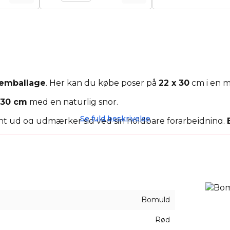
emballage
. Her kan du købe poser på
22 x 30
cm i en m
 30 cm
med en naturlig snor.
Se fuld beskrivelse
egant ud og udmærker sig ved sin holdbare forarbejdning.
 til at organisere kosmetik, tøj og andre ting. Vores k
 elegant gaveemballage til en elsket eller en forretning
Bomuld
Rød