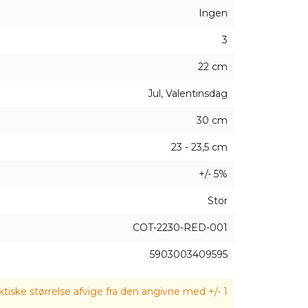
Ingen
3
22 cm
Jul, Valentinsdag
30 cm
23 - 23,5 cm
+/- 5%
Stor
COT-2230-RED-001
5903003409595
tiske størrelse afvige fra den angivne med +/- 1