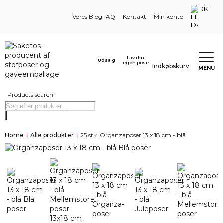
DK
Vores Blog
FAQ
Kontakt
Min konto
Lav din
Udsalg
egen pose
Indkøbskurv
MENU
Products search
Home
|
Alle produkter
|
25 stk. Organzaposer 13 x 18 cm - blå