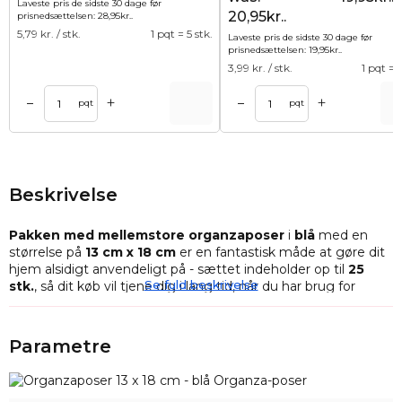
Laveste pris de sidste 30 dage før
20,95kr..
prisnedsættelsen:
28,95
kr.
.
5,79
kr. / stk.
1 pqt = 5 stk.
Laveste pris de sidste 30 dage før
prisnedsættelsen:
19,95
kr.
.
3,99
kr. / stk.
1 pqt = 5
+
+
–
–
Tilføj til kurv
Tilføj til ku
pqt
pqt
Beskrivelse
Pakken med mellemstore organzaposer
i
blå
med en
størrelse på
13 cm x 18 cm
er en fantastisk måde at gøre dit
hjem alsidigt anvendeligt på - sættet indeholder op til
25
Se fuld beskrivelse
stk.
, så dit køb vil tjene dig i lang tid, når du har brug for
ekstra plads til ting.
Organza-poser
kan hjælpe med at pakke gaver eller
Parametre
souvenirs som slik, kosmetik og parfume elegant ind, de kan
også rydde op i småting som f.eks. tråde og knapper, og de
forhindrer også, at dine dyrebare smykker bliver væk - kort
sagt, de kan bruges i ethvert hjem og på ethvert sted, og