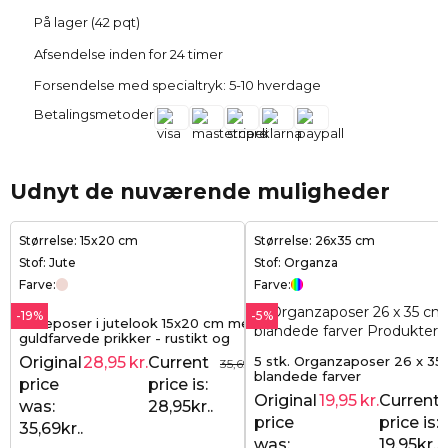
På lager (42 pqt)
Afsendelse inden for 24 timer
Forsendelse med specialtryk: 5-10 hverdage
Betalingsmetoder
Udnyt de nuværende muligheder
Størrelse: 15x20 cm
Størrelse: 26x35 cm
Stof: Jute
Stof: Organza
Farve:
Farve:
-19%
-5%
Gaveposer i jutelook 15x20 cm med
guldfarvede prikker - rustikt og
elegant gaveindpakning
5 stk. Organzaposer 26 x 35
Original
28,95
kr.
Current
35,69
kr.
blandede farver
price
price is:
Original
19,95
kr.
Current
was:
28,95kr..
price
price is:
35,69kr..
was:
19,95kr..