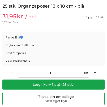
25 stk. Organzaposer 13 x 18 cm - blå
31,95
kr.
/ pqt
1 pqt = 25 stk.
1,28
kr. / stk.
Farve:
Blå
Størrelse:
13x18 cm
Stof:
Organza
Vis alle parametre
+
–
pqt
Læg i kurv
1
pqt
(
25
stk.)
Tilpas din emballage
Med eget tryk