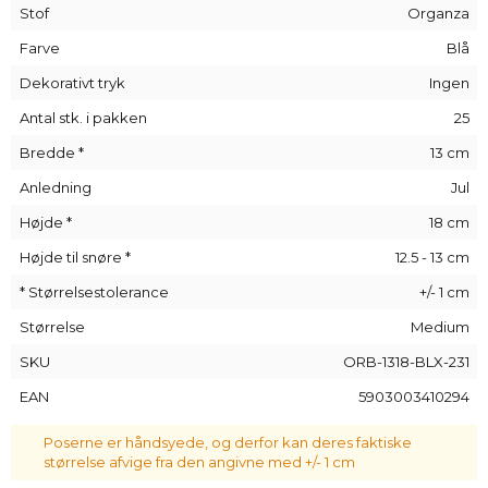
Stof
Organza
deres anvendelsesmuligheder begrænses kun af din fantasi!
Vi kan også lave trykte poser ved at tilføje dit logo direkte på
Farve
Blå
materialet - du skal blot kontakte os.
Dekorativt tryk
Ingen
Antal stk. i pakken
25
Bredde *
13 cm
Anledning
Jul
Højde *
18 cm
Højde til snøre *
12.5 - 13 cm
* Størrelsestolerance
+/- 1 cm
Størrelse
Medium
SKU
ORB-1318-BLX-231
EAN
5903003410294
Poserne er håndsyede, og derfor kan deres faktiske
størrelse afvige fra den angivne med +/- 1 cm