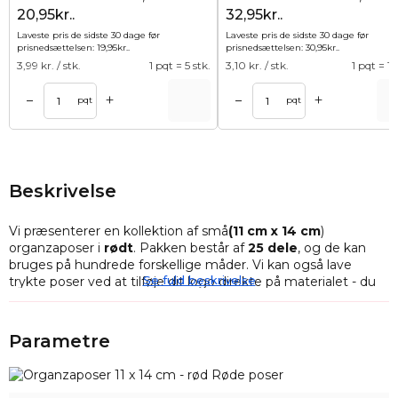
20,95kr..
32,95kr..
Laveste pris de sidste 30 dage før
Laveste pris de sidste 30 dage før
prisnedsættelsen:
19,95
kr.
.
prisnedsættelsen:
30,95
kr.
.
3,99
kr. / stk.
1 pqt = 5 stk.
3,10
kr. / stk.
1 pqt = 10
+
+
–
–
Tilføj til kurv
Tilføj til ku
pqt
pqt
Beskrivelse
Vi præsenterer en kollektion af små
(11 cm x 14 cm
)
organzaposer i
rødt
. Pakken består af
25
dele
, og de kan
bruges på hundrede forskellige måder. Vi kan også lave
Se fuld beskrivelse
trykte poser ved at tilføje dit logo direkte på materialet - du
skal blot kontakte os.
Disse praktiske poser er perfekte til opbevaring af småting:
Parametre
det kan være mønter til samlerbrug, syredskaber, små
reklame- og virksomhedsgadgets, smykker, slik eller endda
blomsterblade (f.eks. lavendel) - mulighederne er kun
begrænset af vores fantasi!