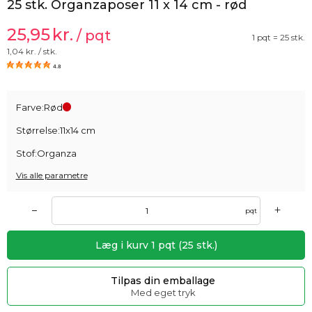
25 stk. Organzaposer 11 x 14 cm - rød
25,95
kr.
/ pqt
1 pqt = 25 stk.
1,04
kr. / stk.
4.8
Farve:
Rød
Størrelse:
11x14 cm
Stof:
Organza
Vis alle parametre
+
–
pqt
Læg i kurv
1
pqt
(
25
stk.)
Tilpas din emballage
Med eget tryk