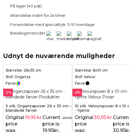
På lager (40 pqt)
Afsendelse inden for 24 timer
Forsendelse med specialtryk: 5-10 hverdage
Betalingsmetoder
Udnyt de nuværende muligheder
Størrelse: 26x35 cm
Størrelse: 8x10 cm
Stof: Organza
Stof: Velour
Farve:
Farve:
-5%
-6%
5 stk. Organzaposer 26 x 35 cm -
10 stk. Veloursposer 8 x 10 c
blandede farver
- hjerte
Original
19,95
kr.
Current
Original
30,95
kr.
Current
20,95
kr.
price
price is:
price
price is:
was:
19,95kr..
was:
30,95kr..