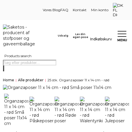
DK
Vores Blog
FAQ
Kontakt
Min konto
Lav din
Udsalg
egen pose
Indkøbskurv
MENU
Products search
Home
|
Alle produkter
|
25 stk. Organzaposer 11 x 14 cm - rød