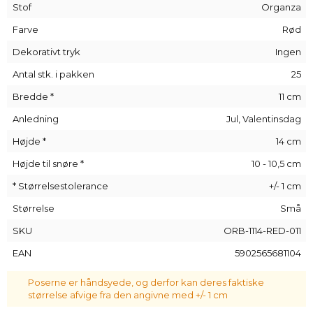
Stof
Organza
Organza er et meget luftigt og elegant materiale
,
hvilket gør det til en perfekt måde at pakke en lille gave til en
Farve
Rød
elsket person på - og med denne pakke med
25
stk.
kan du
Dekorativt tryk
Ingen
give dem til hele familien.
Antal stk. i pakken
25
Bredde *
11 cm
Anledning
Jul, Valentinsdag
Højde *
14 cm
Højde til snøre *
10 - 10,5 cm
* Størrelsestolerance
+/- 1 cm
Størrelse
Små
SKU
ORB-1114-RED-011
EAN
5902565681104
Poserne er håndsyede, og derfor kan deres faktiske
størrelse afvige fra den angivne med +/- 1 cm