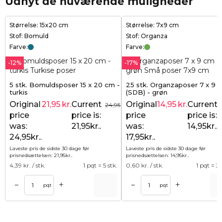
Udnyt de nuværende muligheder
Størrelse: 15x20 cm
Størrelse: 7x9 cm
Stof: Bomuld
Stof: Organza
Farve:
Farve:
-12%
-17%
5 stk. Bomuldsposer 15 x 20 cm -
25 stk. Organzaposer 7 x 9 
turkis
(SDB) - grøn
Original
21,95
kr.
Current
Original
14,95
kr.
Current
24,95
kr.
price
price is:
price
price is:
was:
21,95kr..
was:
14,95kr..
24,95kr..
17,95kr..
Laveste pris de sidste 30 dage før
Laveste pris de sidste 30 dage før
prisnedsættelsen:
21,95
kr.
.
prisnedsættelsen:
14,95
kr.
.
4,39
kr. / stk.
1 pqt = 5 stk.
0,60
kr. / stk.
1 pqt = 25
+
+
–
–
Tilføj til kurv
Tilføj til ku
pqt
pqt