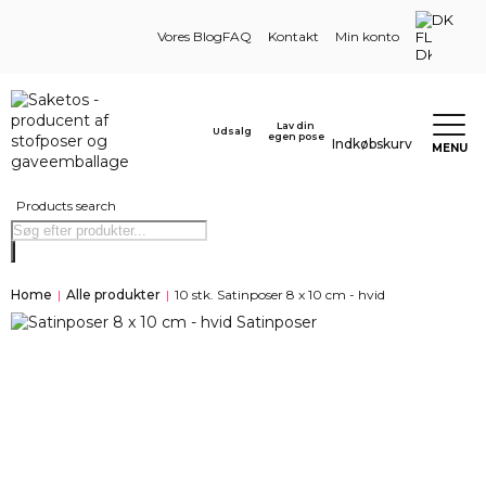
DK
Vores Blog
FAQ
Kontakt
Min konto
Lav din
Udsalg
egen pose
Indkøbskurv
MENU
Products search
Home
|
Alle produkter
|
10 stk. Satinposer 8 x 10 cm - hvid