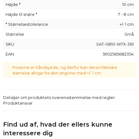
Højde *
10 cm
Højde til snøre *
7 - 8 cm
* Størrelsestolerance
+/- 1 cm
Størrelse
Små
SKU
SAT-0810-WTX-361
EAN
5902565682354
Poserne er håndsyede, og derfor kan deres faktiske
størrelse afvige fra den angivne med +/- 1 cm
Detaljer om produktets overensstemmelse med regler:
Produktansvar
Find ud af, hvad der ellers kunne
interessere dig