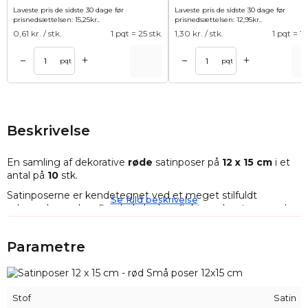
Laveste pris de sidste 30 dage før
Laveste pris de sidste 30 dage før
prisnedsættelsen:
15,25
kr.
.
prisnedsættelsen:
12,95
kr.
.
0,61
kr. / stk.
1 pqt = 25 stk.
1,30
kr. / stk.
1 pqt = 10
+
+
–
–
Tilføj til kurv
Tilføj til ku
pqt
pqt
Beskrivelse
En samling af dekorative
røde
satinposer på
12 x 15 cm
i et
antal på
10
stk.
Satinposerne er kendetegnet ved et meget stilfuldt
Se fuld beskrivelse
udseende med en fin glød, da de reflekterer lyset en smule
og også er meget behagelige at røre ved. Denne
kombination gør, at satinposer ved første øjekast vækker
Parametre
interesse, som kun øges med tiden - for hvordan kan man
ikke være interesseret i et elegant materiale, der er så
delikat, at det svæver i hånden?
Disse særlige egenskaber gør satinposer ideelle til at pakke
Stof
Satin
en lille gave til en elsket person eller en officiel firmagave til