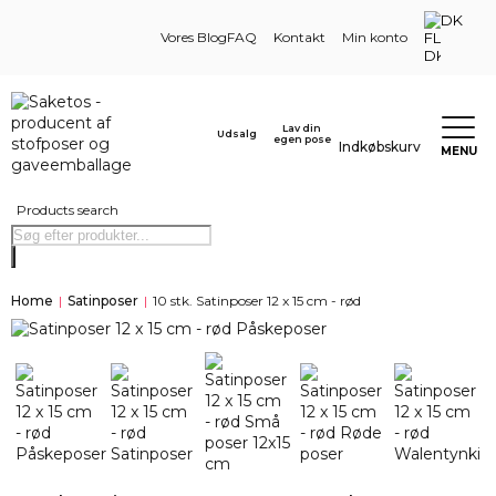
DK
Vores Blog
FAQ
Kontakt
Min konto
Lav din
Udsalg
egen pose
Indkøbskurv
MENU
Products search
Home
|
Satinposer
|
10 stk. Satinposer 12 x 15 cm - rød