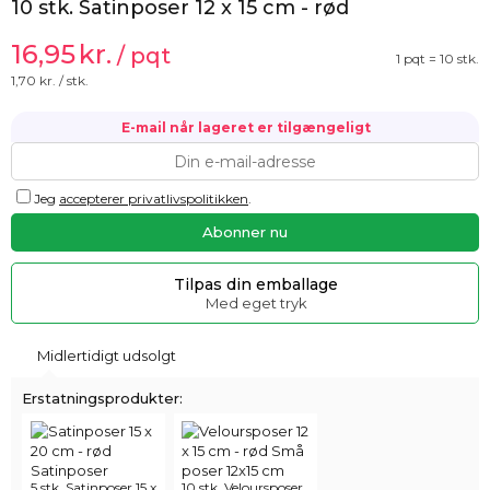
10 stk. Satinposer 12 x 15 cm - rød
16,95
kr.
/ pqt
1 pqt = 10 stk.
1,70
kr. / stk.
E-mail når lageret er tilgængeligt
Jeg
accepterer privatlivspolitikken
.
Tilpas din emballage
Med eget tryk
Midlertidigt udsolgt
Erstatningsprodukter:
5 stk. Satinposer 15 x
10 stk. Veloursposer