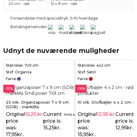
20 cm - rød
12 x 15 cm - rød
Forsendelse med specialtryk: 5-10 hverdage
Betalingsmetoder
Udnyt de nuværende muligheder
Størrelse: 7x9 cm
Størrelse: 4x2 cm
Stof: Organza
Stof: Satin
Farve:
Farve:
-15%
-19%
25 stk. Organzaposer 7 x 9 cm
10 stk. Stofbøjler 4 x 2 cm - 
(SDB) - mørklilla
Original
15,25
kr.
Current
Original
12,95
kr.
Current
17,95
kr.
price
price is:
price
price is:
was:
15,25kr..
was:
12,95kr..
17,95kr..
15,95kr..