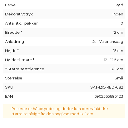
en reklamebegivenhed. Smykker, parfume, duftende sæber -
Farve
Rød
bogstaveligt talt alt kan ligge i en satinpose!
Dekorativt tryk
Ingen
Antal stk. i pakken
10
Bredde *
12 cm
Anledning
Jul, Valentinsdag
Højde *
15 cm
Højde til snøre *
12 - 12.5 cm
* Størrelsestolerance
+/- 1 cm
Størrelse
Små
SKU
SAT-1215-RED-082
EAN
5902565685423
Poserne er håndsyede, og derfor kan deres faktiske
størrelse afvige fra den angivne med +/- 1 cm