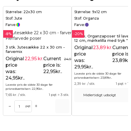
Størrelse: 22x30 cm
Størrelse: 9x12 cm
Stof: Jute
Stof: Organza
Farve:
Farve:
-8%
-20%
10 stk. Organzaposer til lave
12 cm, mørkelilla med tryk "
de Provence"
3 stk. Jutesække 22 x 30 cm -
Original
23,89
kr.
Current
farvemix
price
price is:
Original
22,95
kr.
Current
24,95
kr.
was:
23,89kr.
price
price is:
29,95kr..
was:
22,95kr..
Laveste pris de sidste 30 dage før
24,95kr..
prisnedsættelsen:
23,89
kr.
.
2,39
kr. / stk.
1 pqt = 10
Laveste pris de sidste 30 dage før
prisnedsættelsen:
22,95
kr.
.
7,65
kr. / stk.
1 pqt = 3 stk.
Midlertidigt udsolgt
+
–
Tilføj til kurv
Tilføj til ku
pqt