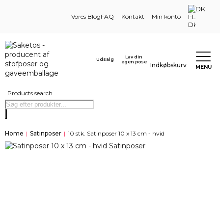
DK
Vores Blog
FAQ
Kontakt
Min konto
Lav din
Udsalg
egen pose
Indkøbskurv
MENU
Products search
Home
|
Satinposer
|
10 stk. Satinposer 10 x 13 cm - hvid