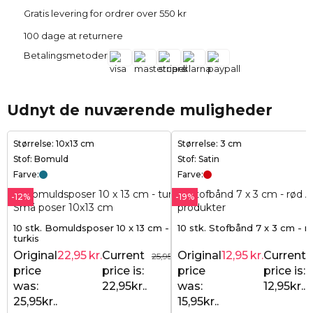
Gratis levering for ordrer over 550 kr
100 dage at returnere
Betalingsmetoder
Udnyt de nuværende muligheder
Størrelse: 10x13 cm
Størrelse: 3 cm
Stof: Bomuld
Stof: Satin
Farve:
Farve:
-12%
-19%
10 stk. Bomuldsposer 10 x 13 cm -
10 stk. Stofbånd 7 x 3 cm - r
turkis
Original
22,95
kr.
Current
Original
12,95
kr.
Current
25,95
kr.
price
price is:
price
price is:
was:
22,95kr..
was:
12,95kr..
25,95kr..
15,95kr..