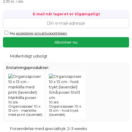
2,39
kr. / stk.
E-mail når lageret er tilgængeligt
Jeg
accepterer privatlivspolitikken
.
Midlertidigt udsolgt
Erstatningsprodukter:
10 stk.
10 stk.
Organzaposer 10 x
Organzaposer 10 x
13 cm - mørklilla
13 cm - hvid trykt
med print (lavendel)
(lavendel)
Forsendelse med specialtryk: 2-3 weeks