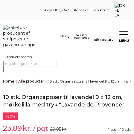
DK
Vores Blog
FAQ
Kontakt
Min konto
Lav din
Udsalg
egen pose
Indkøbskurv
MENU
Products search
Home
|
Alle produkter
|
10 stk. Organzaposer til lavendel 9 x 12 cm, mørk
10 stk. Organzaposer til lavendel 9 x 12 cm,
mørkelilla med tryk "Lavande de Provence"
-20%
23,89
kr.
/ pqt
29,95
kr.
1 pqt = 10 stk.