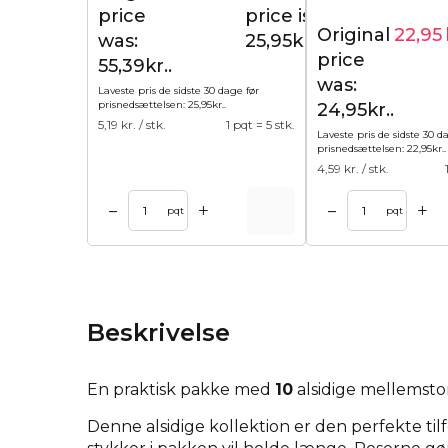
price
price is:
Original
22,95
was:
25,95kr..
price
55,39kr..
was:
Laveste pris de sidste 30 dage før
prisnedsættelsen:
25,95
kr.
.
24,95kr..
5,19
kr. / stk.
1 pqt = 5 stk.
Laveste pris de sidste 30 d
prisnedsættelsen:
22,95
kr.
.
4,59
kr. / stk.
+
+
–
–
l kurv
Tilføj til kurv
Tilføj til 
pqt
pqt
Beskrivelse
En praktisk pakke med
10
alsidige mellemst
Denne alsidige kollektion er den perfekte tilf