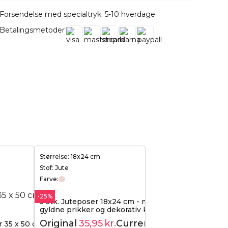
Forsendelse med specialtryk: 5-10 hverdage
Betalingsmetoder
Størrelse: 18x24 cm
Stof: Jute
Farve:
-25%
5 stk. Juteposer 18x24 cm - med
gyldne prikker og dekorativ krave
Original
35,95
kr.
Current
 35 x 50 cm - ecru
47,99
kr.