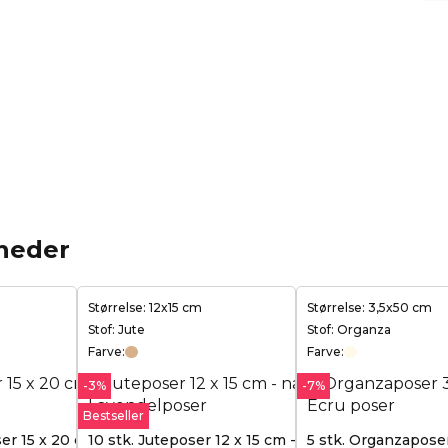
heder
Størrelse: 12x15 cm
Størrelse: 3,5x50 cm
Stof: Jute
Stof: Organza
Farve:
Farve:
-3%
-7%
Bestseller
er 15 x 20 cm - rød
10 stk. Juteposer 12 x 15 cm - naturlig
5 stk. Organzaposer