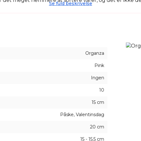
r det meget nemmere at sortere varer, og det er ikke det
Se fuld beskrivelse
kke forskellige lejligheder, fra familiegaver til officie
passer til enhver lejlighed - det er simpelthen en smart
 du skal blot kontakte os.
Organza
Pink
Ingen
10
15 cm
Påske, Valentinsdag
20 cm
15 - 15.5 cm