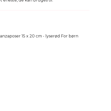
 eneste, de kan bruges til.
lle firmagaver og gadgets.
 idé med snesevis af anvendelsesmuligheder.