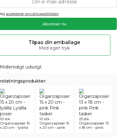
Jeg
accepterer privatlivspolitikken
.
Tilpas din emballage
Med eget tryk
Midlertidigt udsolgt
rstatningsprodukter:
10 stk.
10 stk.
25 stk.
Organzaposer 15
Organzaposer 15
Organzaposer 13
x 20 cm - lyslilla
x 20 cm - pink
x 18 cm - pink