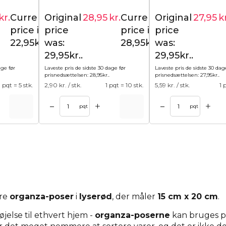
kr.
Current
Original
28,95
kr.
Current
Original
27,95
k
24,95
kr.
29,95
kr.
price is:
price
price is:
price
22,95kr..
was:
28,95kr..
was:
29,95kr..
29,95kr..
age før
Laveste pris de sidste 30 dage før
Laveste pris de sidste 30 dag
prisnedsættelsen:
28,95
kr.
.
prisnedsættelsen:
27,95
kr.
.
1 pqt = 5 stk.
2,90
kr. / stk.
1 pqt = 10 stk.
5,59
kr. / stk.
1 
+
+
–
–
kurv
Tilføj til kurv
pqt
pqt
ore
organza-poser
i
lyserød
, der måler
15 cm x 20 cm
.
øjelse til ethvert hjem -
organza-poserne
kan bruges på