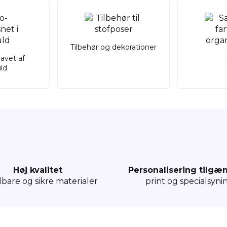
Tilbehør og dekorationer
lavet af
ld
Høj kvalitet
Personalisering tilgæ
dbare og sikre materialer
print og specialsyni