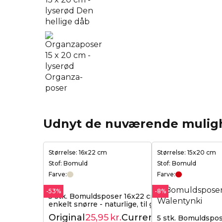
Udnyt de nuværende mulig
Størrelse: 16x22 cm
Størrelse: 15x20 cm
Stof: Bomuld
Stof: Bomuld
Farve:
Farve:
-53%
-8%
5 stk. Bomuldsposer 16x22 cm med
enkelt snørre - naturlige, til gaver
Original
25,95
kr.
Current
5 stk. Bomuldspos
55,39
kr.