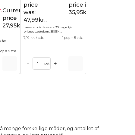
price
price is:
r.
Current
29,95
kr.
was:
35,95kr..
price is:
47,99kr..
27,95kr..
Laveste pris de sidste 30 dage før
prisnedsættelsen:
35,95
kr.
.
7,19
kr. / stk.
1 pqt = 5 stk.
e før
pqt = 5 stk.
+
–
pqt
 mange forskellige måder, og antallet af