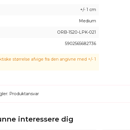
+/- 1 cm
Medium
ORB-1520-LPK-021
5902565682736
tiske størrelse afvige fra den angivne med +/- 1
ler: Produktansvar
kunne interessere dig