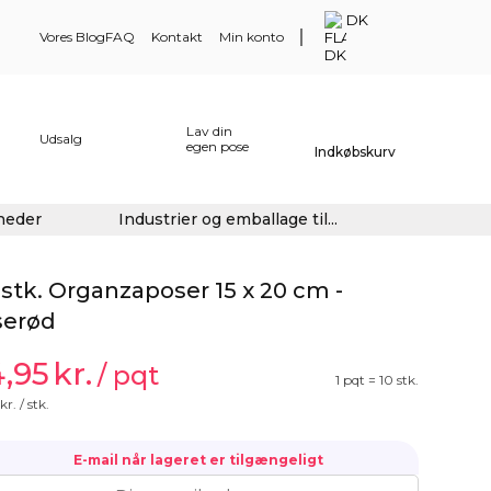
DK
Vores Blog
FAQ
Kontakt
Min konto
Lav din
Udsalg
egen pose
Indkøbskurv
gheder
Industrier og emballage til...
 stk. Organzaposer 15 x 20 cm -
serød
4,95
kr.
/ pqt
1 pqt = 10 stk.
kr. / stk.
E-mail når lageret er tilgængeligt