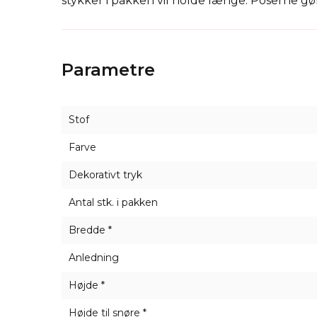
stykker i pakken vil holde længe. Poserne gø
Organza-gaveposerne kan også bruges til en ræ
Organza
er et meget diskret materiale, der 
Parametre
Vi kan også trykke dit logo direkte på posen -
Stof
Farve
Dekorativt tryk
Antal stk. i pakken
Bredde *
Anledning
Højde *
Højde til snøre *