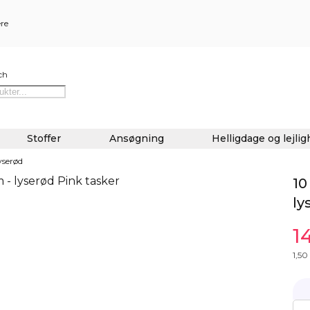
ere
ch
Stoffer
Ansøgning
Helligdage og lejli
yserød
10
ly
1
1,50