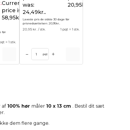
.
Current
72,19
kr.
was:
20,95kr..
price is:
24,49kr..
58,95kr..
Laveste pris de sidste 30 dage før
prisnedsættelsen:
20,95
kr.
.
20,95
kr. / stk.
1 pqt = 1 stk.
e før
pqt = 1 stk.
+
–
pqt
r af
100% hør
måler
10 x 13 cm
. Bestil dit sæt
er.
ukke dem flere gange.