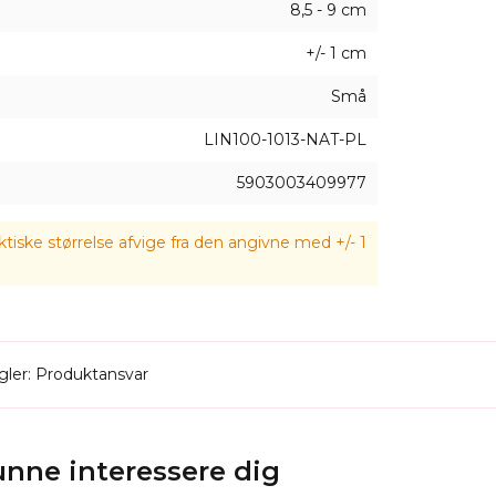
8,5 - 9 cm
+/- 1 cm
re
din stofemballage. Vi skræddersyer dem til dit brandin
om en reklamepose. Bestil dine
linnedposer
med dit l
Små
LIN100-1013-NAT-PL
5903003409977
tiske størrelse afvige fra den angivne med +/- 1
ler: Produktansvar
kunne interessere dig