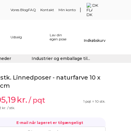
DK
Vores Blog
FAQ
Kontakt
Min konto
Lav din
Udsalg
egen pose
Indkøbskurv
gheder
Industrier og emballage til...
 stk. Linnedposer - naturfarve 10 x
 cm
05,19
kr.
/ pqt
1 pqt = 10 stk.
2
kr. / stk.
E-mail når lageret er tilgængeligt