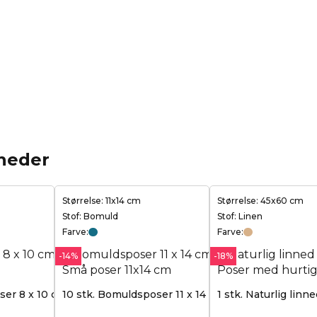
heder
Størrelse: 11x14 cm
Størrelse: 45x60 cm
Stof: Bomuld
Stof: Linen
Farve:
Farve:
-14%
-18%
ser 8 x 10 cm - pink
10 stk. Bomuldsposer 11 x 14 cm - turkis
1 stk. Naturlig linn