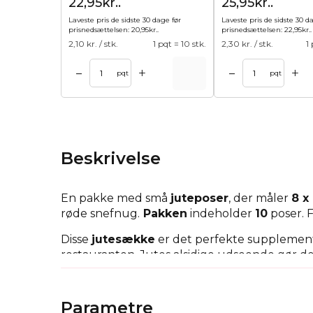
22,95kr..
25,95kr..
Laveste pris de sidste 30 dage før
Laveste pris de sidste 30 d
prisnedsættelsen:
20,95
kr.
.
prisnedsættelsen:
22,95
kr.
.
2,10
kr. / stk.
1 pqt = 10 stk.
2,30
kr. / stk.
1
+
+
–
–
l kurv
Tilføj til kurv
Tilføj til 
pqt
pqt
Beskrivelse
En pakke med små
juteposer
, der måler
8
x 
røde snefnug.
Pakken
indeholder
10
poser. F
Disse
jutesække
er det perfekte supplement t
restauranten. Jutes alsidige udseende gør dem
er meget slidstærkt. Derfor kan dekorationer
De små
dekorative juteposer
med festligt p
Parametre
stoffet gør dem meget elegante. Det smukt 