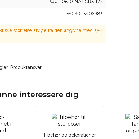
P.JUT-0810-NAT.CRS-172
5903003406983
tiske størrelse afvige fra den angivne med +/- 1
ler: Produktansvar
kunne interessere dig
Tilbehør og dekorationer