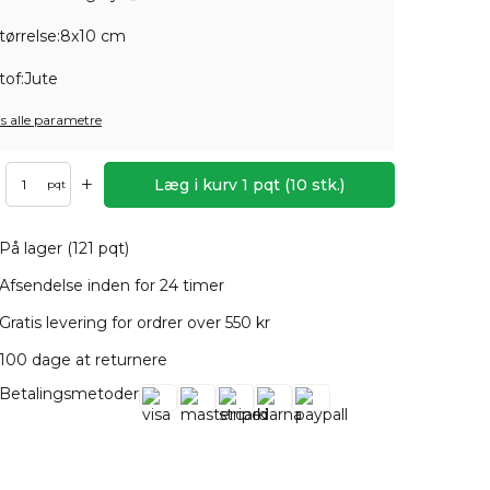
tørrelse:
8x10 cm
tof:
Jute
is alle parametre
+
Læg i kurv
1
pqt
(
10
stk.)
pqt
På lager (121 pqt)
Afsendelse inden for 24 timer
Gratis levering for ordrer over 550 kr
100 dage at returnere
Betalingsmetoder