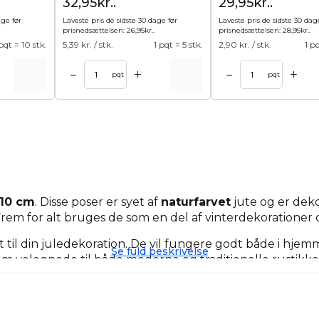
32,95kr..
29,95kr..
age før
Laveste pris de sidste 30 dage før
Laveste pris de sidste 30 dag
prisnedsættelsen:
26,95
kr.
.
prisnedsættelsen:
28,95
kr.
.
 pqt = 10 stk.
5,39
kr. / stk.
1 pqt = 5 stk.
2,90
kr. / stk.
1 p
+
+
–
–
kurv
Tilføj til kurv
pqt
pqt
10 cm
. Disse poser er syet af
naturfarvet
jute og er deko
rem for alt bruges de som en del af vinterdekorationer 
il din juledekoration. De vil fungere godt både i hjemm
Se fuld beskrivelse
 velegnede til både moderne og traditionelle rustikke int
, der er lavet af dem, holde i mange sæsoner!
rint egner sig perfekt til at pakke små gaver ind i. Den
glimtende print af snefnug giver dem endnu mere elega