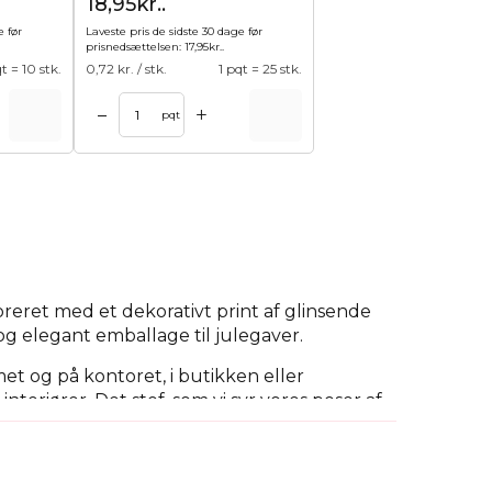
18,95kr..
e før
Laveste pris de sidste 30 dage før
prisnedsættelsen:
17,95
kr.
.
qt = 10 stk.
0,72
kr. / stk.
1 pqt = 25 stk.
+
–
pqt
reret med et dekorativt print af glinsende
og elegant emballage til julegaver.
et og på kontoret, i butikken eller
eriører. Det stof, som vi syr vores poser af,
 tætte, regelmæssige og klare vævning af
nce og gør dem til en fantastisk emballage