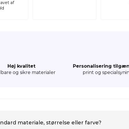
lavet af
ld
Høj kvalitet
Personalisering tilgæ
dbare og sikre materialer
print og specialsyni
ndard materiale, størrelse eller farve?