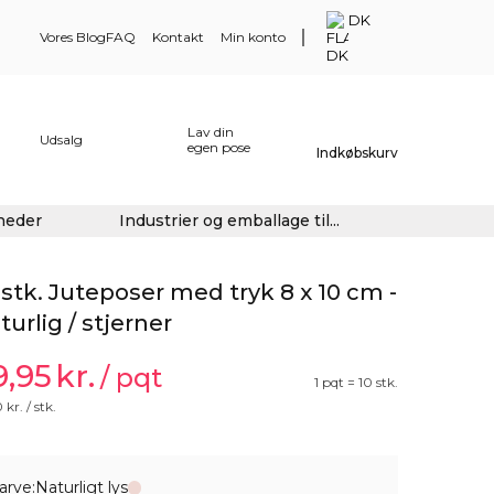
DK
Vores Blog
FAQ
Kontakt
Min konto
Lav din
Udsalg
egen pose
Indkøbskurv
gheder
Industrier og emballage til...
 stk. Juteposer med tryk 8 x 10 cm -
turlig / stjerner
9,95
kr.
/ pqt
1 pqt = 10 stk.
0
kr. / stk.
arve:
Naturligt lys