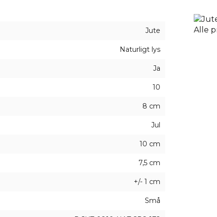
Jute
Naturligt lys
Ja
10
8 cm
Jul
10 cm
7,5 cm
+/- 1 cm
Små