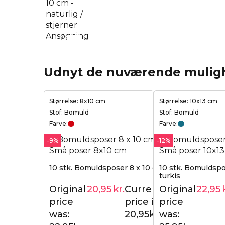
Udnyt de nuværende mulig
Størrelse: 8x10 cm
Størrelse: 10x13 cm
Stof: Bomuld
Stof: Bomuld
Farve:
Farve:
-9%
-12%
10 stk. Bomuldsposer 8 x 10 cm - rød
10 stk. Bomuldspo
turkis
Original
20,95
kr.
Current
Original
22,95
22,95
kr.
price
price is:
price
was:
20,95kr..
was: