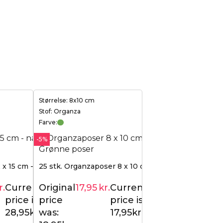
Størrelse: 8x10 cm
Stof: Organza
Farve:
-5%
 x 15 cm - naturlig
25 stk. Organzaposer 8 x 10 cm - grøn
r.
Current
Original
17,95
kr.
Current
29,95
kr.
18,95
kr.
price is:
price
price is:
28,95kr..
was:
17,95kr..