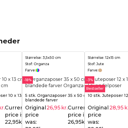
heder
Størrelse: 3,5x50 cm
Størrelse: 12x15 cm
Stof: Organza
Stof: Jute
Farve:
Farve:
-18%
-3%
Bestseller
ser 10 x 13 cm -
5 stk. Organzaposer 35 x 50 cm -
10 stk. Juteposer 12
blandede farver
kr.
Current
Original
26,95
kr.
Current
Original
28,95
k
25,95
kr.
32,95
kr.
price is:
price
price is:
price
22,95kr..
was:
26,95kr..
was: