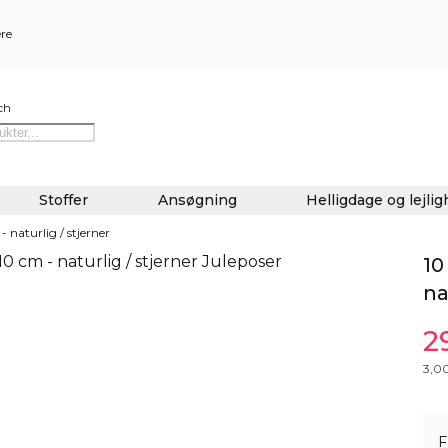
ere
ch
Stoffer
Ansøgning
Helligdage og lejli
 naturlig / stjerner
10
na
2
3,0
F