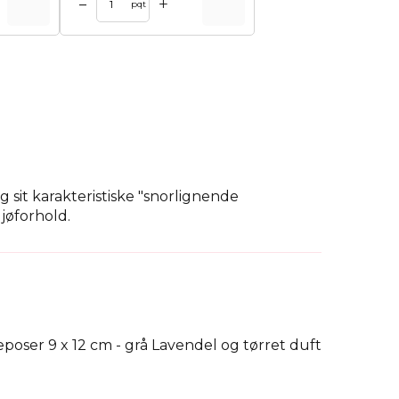
+
–
pqt
og sit karakteristiske "snorlignende
jøforhold.
økologiske produkter, så de vil perfekt
t.
e kan finde den perfekte jutepose til sig selv.