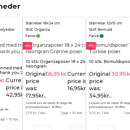
heder
Størrelse: 18x24 cm
Størrelse: 12x15 cm
polyester
Stof: Organza
Stof: Bomuld
Farve:
Farve:
-6%
-11%
10 stk. Organzaposer 18 x 24 cm -
10 stk. Bomuldspose
neongrøn
 linned med trykt 9 x
 thank you 2
Original
16,95
kr.
Current
Original
30,95
k
17,95
kr.
kr.
Current
price
price is:
price
47,95
kr.
price is:
was:
16,95kr..
was:
42,95kr..
17,95kr..
34,95kr..
Laveste pris de sidste 30 dage før
Laveste pris de sidste 30 dag
prisnedsættelsen:
16,95
kr.
.
prisnedsættelsen:
30,95
kr.
.
age før
1,70
kr. / stk.
1 pqt = 10 stk.
3,10
kr. / stk.
1 p
 pqt = 10 stk.