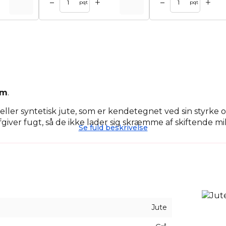
+
+
–
–
kurv
Tilføj til kurv
pqt
pqt
cm
.
ig eller syntetisk jute, som er kendetegnet ved sin styrke 
iver fugt, så de ikke lader sig skræmme af skiftende mil
Se fuld beskrivelse
dekorationer, økologisk mad, naturlige dufte og andre 
menter med en landlig atmosfære og en gammeldags fes
ecielt farvede modeller i mange forskellige farver, så all
Jute