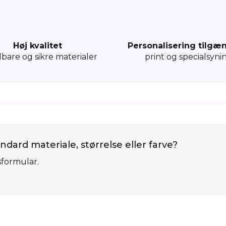
Høj kvalitet
Personalisering tilgæ
dbare og sikre materialer
print og specialsyni
ndard materiale, størrelse eller farve?
sformular.