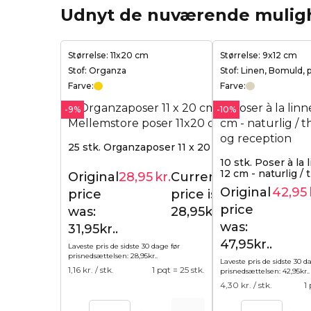
Udnyt de nuværende mulig
Størrelse: 11x20 cm
Størrelse: 9x12 cm
Stof: Organza
Stof: Linen, Bomuld, 
Farve:
Farve:
-9%
-10%
25 stk. Organzaposer 11 x 20 cm - guld
10 stk. Poser à la
12 cm - naturlig /
Original
28,95
kr.
Current
31,95
kr.
Original
42,95
price
price is:
price
was:
28,95kr..
was:
31,95kr..
47,95kr..
Laveste pris de sidste 30 dage før
prisnedsættelsen:
28,95
kr.
.
Laveste pris de sidste 30 d
1,16
kr. / stk.
1 pqt = 25 stk.
prisnedsættelsen:
42,95
kr.
.
4,30
kr. / stk.
1