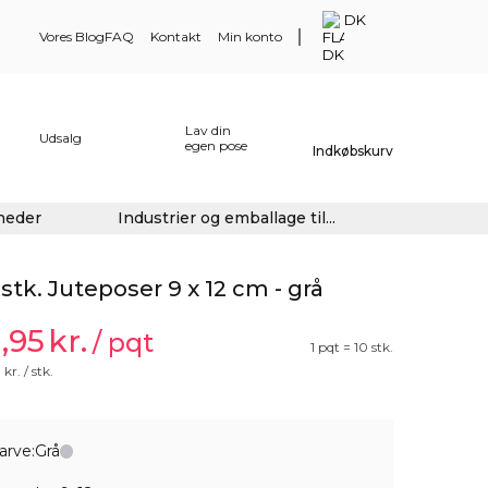
DK
Vores Blog
FAQ
Kontakt
Min konto
Lav din
Udsalg
egen pose
Indkøbskurv
gheder
Industrier og emballage til...
 stk. Juteposer 9 x 12 cm - grå
1,95
kr.
/ pqt
1 pqt = 10 stk.
0
kr. / stk.
arve:
Grå