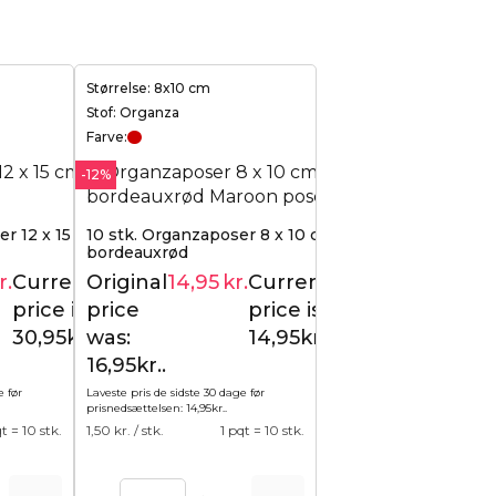
Størrelse: 8x10 cm
Stof: Organza
Farve:
-12%
r 12 x 15 cm - turkis
10 stk. Organzaposer 8 x 10 cm -
bordeauxrød
r.
Current
Original
14,95
kr.
Current
34,95
kr.
16,95
kr.
price is:
price
price is:
30,95kr..
was:
14,95kr..
16,95kr..
e før
Laveste pris de sidste 30 dage før
prisnedsættelsen:
14,95
kr.
.
qt = 10 stk.
1,50
kr. / stk.
1 pqt = 10 stk.