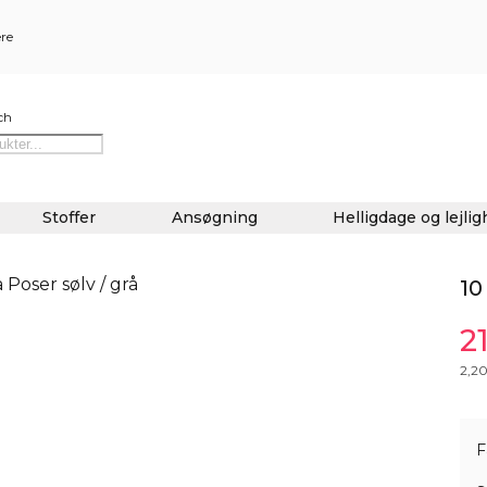
ere
ch
Stoffer
Ansøgning
Helligdage og lejli
10
2
2,2
F