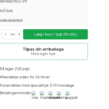
tørrelse:
9x12 cm
tof:
Jute
is alle parametre
+
Læg i kurv
1
pqt
(
10
stk.)
pqt
Tilpas din emballage
Med eget tryk
På lager (105 pqt)
Afsendelse inden for 24 timer
Forsendelse med specialtryk: 5-10 hverdage
Betalingsmetoder