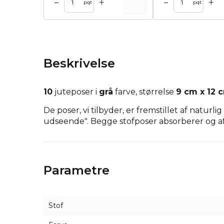
+
+
–
–
l kurv
Tilføj til kurv
Tilføj til 
pqt
pqt
Beskrivelse
10
juteposer i
grå
farve, størrelse
9 cm x 12 
De poser, vi tilbyder, er fremstillet af naturl
udseende". Begge stofposer absorberer og afg
Juteposer
passer godt sammen med naturlige 
fremhæve vintage-agtige fester og arrange
Parametre
Vores sortiment af
juteposer
omfatter også sp
Stof