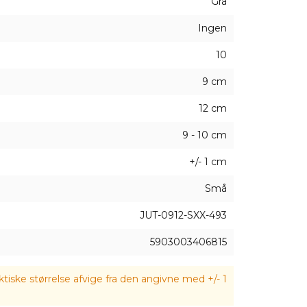
Grå
Ingen
10
9 cm
12 cm
9 - 10 cm
+/- 1 cm
Små
JUT-0912-SXX-493
5903003406815
tiske størrelse afvige fra den angivne med +/- 1