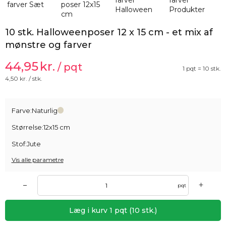
10 stk. Halloweenposer 12 x 15 cm - et mix af
mønstre og farver
44,95
kr.
/ pqt
1 pqt = 10 stk.
4,50
kr. / stk.
Farve:
Naturlig
Størrelse:
12x15 cm
Stof:
Jute
Vis alle parametre
+
–
pqt
Læg i kurv
1
pqt
(
10
stk.)