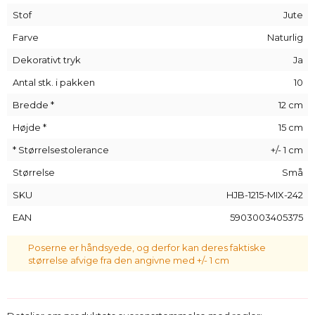
vidunderlige
Halloween-sæt
. Vores unikke poser giver dig
Stof
Jute
mulighed for at give de små slik i en smuk ramme. Denne
essentielle er sikker på at imponere alle!
Farve
Naturlig
Alle vores poser er håndlavede. Arrangementet af de
Dekorativt tryk
Ja
dekorative applikationer/tryk på specifikke varer kan afvige
Antal stk. i pakken
10
en smule fra det, der er vist på billederne.
Bredde *
12 cm
Højde *
15 cm
* Størrelsestolerance
+/- 1 cm
Størrelse
Små
SKU
HJB-1215-MIX-242
EAN
5903003405375
Poserne er håndsyede, og derfor kan deres faktiske
størrelse afvige fra den angivne med +/- 1 cm