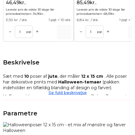
46,49kr..
85,49kr..
Laveste pris de sidste 30 dage før
Laveste pris de sidste 30 dage før
prisnedsættelsen:
34,95
kr.
.
prisnedsættelsen:
68,39
kr.
.
3,50
kr. / stk.
1 pqt = 10 stk.
6,84
kr. / stk.
1 pqt = 10
+
+
–
–
Tilføj til kurv
Tilføj til ku
pqt
pqt
Beskrivelse
Sæt med
10
poser af
jute
, der måler
12 x 15 cm
. Alle
poser
har dekorative prints med
Halloween-temaer
(pakken
indeholder en tilfældig blanding af design og farver).
Se fuld beskrivelse
Hallowen
bliver mere og mere populær i Polen. Den mest
berømte leg er uden tvivl "trick or treat". Det indebærer, at
udklædte børn besøger deres naboer og indsamler slik. Hvis
Parametre
nogen ikke ønsker at give slik, får de et trick til gengæld.
Spekulerer du på, hvad du skal gemme slik i? Du behøver
ikke at lede længere efter inspiration!
Fejrer du med en lille gruppe?
Så anbefaler vi vores