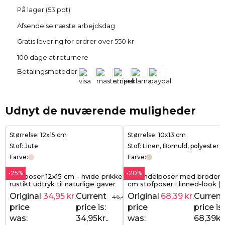
På lager (53 pqt)
Afsendelse næste arbejdsdag
Gratis levering for ordrer over 550 kr
100 dage at returnere
Betalingsmetoder
Udnyt de nuværende muligheder
Størrelse: 12x15 cm
Størrelse: 10x13 cm
Stof: Jute
Stof: Linen, Bomuld, polyester
Farve:
Farve:
-25%
-20%
Juteposer 12x15 cm - hvide prikker &
Lavendelposer med broderi -
rustikt udtryk til naturlige gaver
cm stofposer i linned-look (10
naturlig charme og elegant f
Original
34,95
kr.
Current
Original
68,39
kr.
Current
46,49
kr.
price
price is:
price
price is:
was:
34,95kr..
was:
68,39kr.