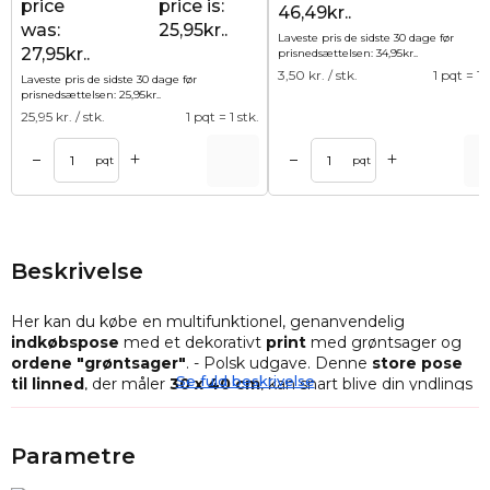
price
price is:
46,49kr..
was:
25,95kr..
Laveste pris de sidste 30 dage før
27,95kr..
prisnedsættelsen:
34,95
kr.
.
3,50
kr. / stk.
1 pqt = 10
Laveste pris de sidste 30 dage før
prisnedsættelsen:
25,95
kr.
.
25,95
kr. / stk.
1 pqt = 1 stk.
+
+
–
–
Tilføj til kurv
Tilføj til ku
pqt
pqt
Beskrivelse
Her kan du købe en multifunktionel, genanvendelig
indkøbspose
med et dekorativt
print
med grøntsager og
ordene "grøntsager"
. - Polsk udgave. Denne
store pose
Se fuld beskrivelse
til linned
, der måler
30 x 40 cm
, kan snart blive din yndlings
ledsager til dine indkøb
uden affald
!
Det er tid til stilfuld shopping uden affald! Bestil din nye
Parametre
økologiske indkøbspose
til grøntsager i dag. Det
dekorative print med en række forskellige grøntsager giver