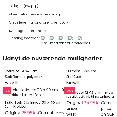
På lager (184 pqt)
Afsendelse næste arbejdsdag
Gratis levering for ordrer over 550 kr
100 dage at returnere
Betalingsmetoder
Udnyt de nuværende muligheder
Størrelse: 30x40 cm
Størrelse: 12x15 cm
Stof: Bomuld, polyester
Stof: Jute
Farve:
Farve:
-7%
-25%
Juteposer 12x15 cm - hvide p
rustikt udtryk til naturlige ga
1 stk. Sæk à la linned 30 x 40 cm -
Original
34,95
kr.
Current
Jul - Klokker
price
price is:
Original
25,95
kr.
Current
27,95
kr.
was:
34,95kr.