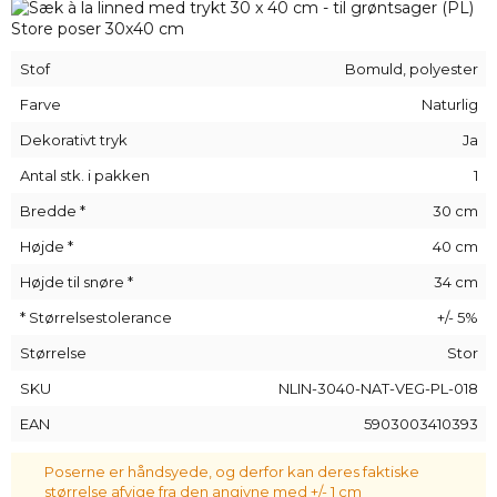
din nye pose et smart touch og vil helt sikkert gøre dine
daglige ture til butikken og markedet sjovere. Du kan også
bruge denne søde emballage som køkkendekoration!
Stof
Bomuld, polyester
Den holdbare, genanvendelige pose, der tilbydes her, er
fremstillet af
naturfarvet
stof. Pakken indeholder
1 stk.
à la
Farve
Naturlig
linnedpose
med målene
30 x 40 cm
. Posen har en
snor
Dekorativt tryk
Ja
med en dobbelt bomuldssnor
med en dekorativ vævning,
som gør det muligt at lukke og åbne posen komfortabelt.
Antal stk. i pakken
1
Alle vores poser er håndlavede. Arrangementet af de
Bredde *
30 cm
dekorative applikationer/tryk på specifikke varer kan afvige
en smule fra det, der er vist på billederne.
Højde *
40 cm
Højde til snøre *
34 cm
* Størrelsestolerance
+/- 5%
Størrelse
Stor
SKU
NLIN-3040-NAT-VEG-PL-018
EAN
5903003410393
Poserne er håndsyede, og derfor kan deres faktiske
størrelse afvige fra den angivne med +/- 1 cm