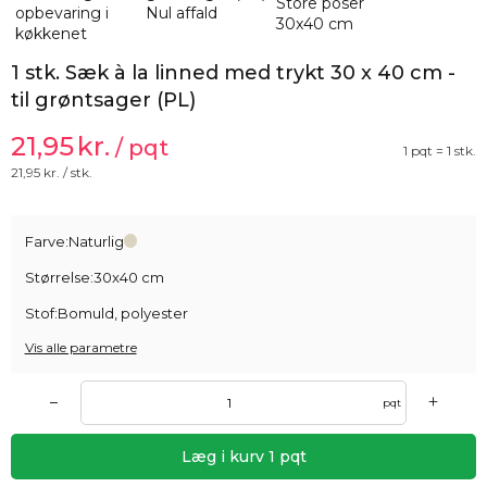
1 stk. Sæk à la linned med trykt 30 x 40 cm -
til grøntsager (PL)
21,95
kr.
/ pqt
1 pqt = 1 stk.
21,95
kr. / stk.
Farve:
Naturlig
Størrelse:
30x40 cm
Stof:
Bomuld, polyester
Vis alle parametre
+
–
pqt
Læg i kurv
1
pqt