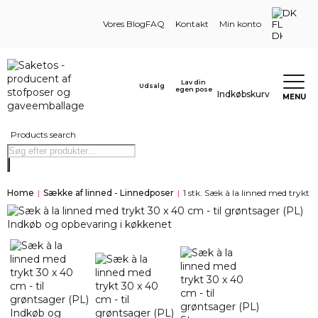
DK
Vores Blog
FAQ
Kontakt
Min konto
Lav din
Udsalg
egen pose
Indkøbskurv
MENU
Products search
Home
|
Sække af linned - Linnedposer
|
1 stk. Sæk à la linned med trykt 