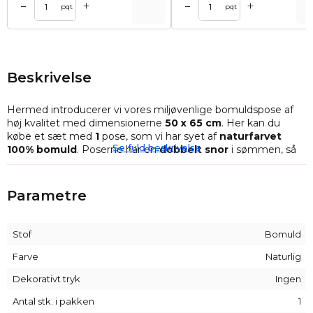
+
+
–
–
Tilføj til kurv
Tilføj til ku
pqt
pqt
Beskrivelse
Hermed introducerer vi vores miljøvenlige bomuldspose af
høj kvalitet med dimensionerne
50 x 65 cm
. Her kan du
købe et sæt med
1
pose, som vi har syet af
naturfarvet
Se fuld beskrivelse
100% bomuld
. Poserne har en
dobbelt snor
i sømmen, så
de kan lukkes nemt og bekvemt.
Disse poser er
helt fremstillet i Polen
af
bomuldsstof
af
Parametre
høj kvalitet
240g/m2
.
Disse poser af
naturstof
er meget alsidige og kan bruges
på mange måder. De kan bruges som
miljøvenlige
Stof
Bomuld
indkøbsposer uden affald
og som organiseringsmidler til
forskellige ting såsom undertøj og legetøj. De er meget
Farve
Naturlig
praktiske og iøjnefaldende og kan blive et dekorativt indslag i
Dekorativt tryk
Ingen
hjemmet.
Antal stk. i pakken
1
Ud over vores standardsortiment tilbyder vi også vores