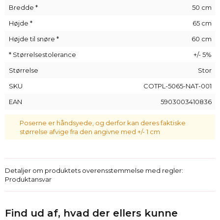
kunder
mulighed for at personliggøre poserne
. Med
Bredde *
50 cm
denne mulighed kan du få det print, du ønsker på dine
bomuldsposer - tekst, grafik eller fotos.
Højde *
65 cm
Det er en fremragende mulighed for virksomheder, der
Højde til snøre *
60 cm
gerne vil skabe
miljøvenlig emballage
, der passer til deres
visuelle brandidentitet. Vores kunder, der er engageret i
* Størrelsestolerance
+/- 5%
bæredygtighed, bruger deres miljøvenlige sække og
Størrelse
Stor
bomuldsposer med deres firmalogo
på mange områder,
herunder produktemballage, eller som et originalt alternativ
SKU
COTPL-5065-NAT-001
til standard gaveposer til virksomheder.
EAN
5903003410836
Poserne er håndsyede, og derfor kan deres faktiske
størrelse afvige fra den angivne med +/- 1 cm
Detaljer om produktets overensstemmelse med regler:
Produktansvar
Find ud af, hvad der ellers kunne