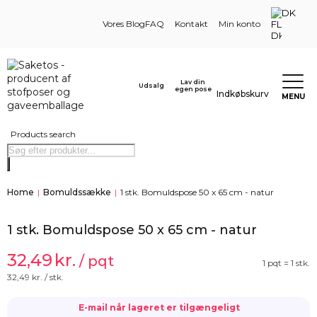
DK
Vores Blog
FAQ
Kontakt
Min konto
Lav din
Udsalg
egen pose
Indkøbskurv
MENU
Products search
Home
|
Bomuldssække
|
1 stk. Bomuldspose 50 x 65 cm - natur
1 stk. Bomuldspose 50 x 65 cm - natur
32,49
kr.
/ pqt
1 pqt = 1 stk.
32,49
kr. / stk.
E-mail når lageret er tilgængeligt