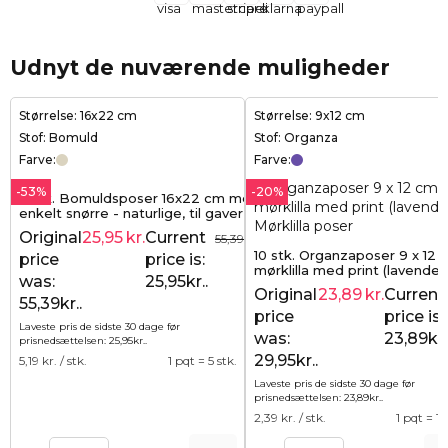
Udnyt de nuværende muligheder
Størrelse: 16x22 cm
Størrelse: 9x12 cm
Stof: Bomuld
Stof: Organza
Farve:
Farve:
-53%
-20%
5 stk. Bomuldsposer 16x22 cm med
enkelt snørre - naturlige, til gaver
Original
25,95
kr.
Current
55,39
kr.
10 stk. Organzaposer 9 x 12 
price
price is:
mørklilla med print (lavendel)
was:
25,95kr..
Original
23,89
kr.
Current
55,39kr..
price
price is:
Laveste pris de sidste 30 dage før
was:
23,89kr.
prisnedsættelsen:
25,95
kr.
.
29,95kr..
5,19
kr. / stk.
1 pqt = 5 stk.
Laveste pris de sidste 30 dage før
prisnedsættelsen:
23,89
kr.
.
2,39
kr. / stk.
1 pqt = 10